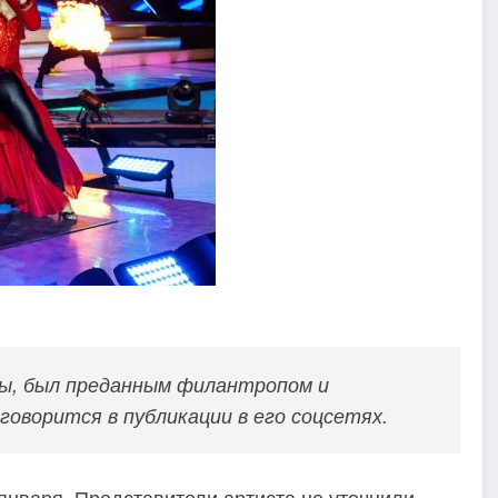
ры, был преданным филантропом и
оворится в публикации в его соцсетях.
 января. Представители артиста не уточнили