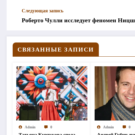
Следующая запись
Роберто Чулли исследует феномен Ницше
СВЯЗАННЫЕ ЗАПИСИ
Admin
0
Admin
0
Татьяна Куртукова спела
Андрей Губин ду