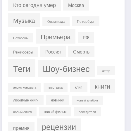
Кто сегодня умер
Москва
Музыка
Петербург
Олимпиада
Премьера
РФ
Похороны
Россия
Смерть
Режиссеры
Теги
Шоу-бизнес
актер
книги
клип
анонс концерта
выставка
любимые книги
новинки
новый альбом
новый фильм
новый сингл
победители
рецензии
премия