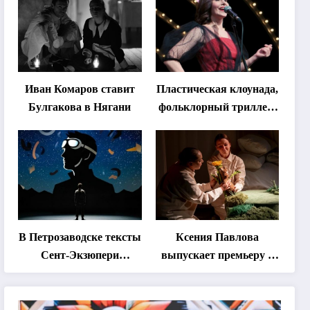
солостальгию»
Иван Комаров ставит
Пластическая клоунада,
Булгакова в Нягани
фольклорный триллер,
абхазская классика …
Что покажут на втором
этапе фестиваля
«Монокль»
В Петрозаводске тексты
Ксения Павлова
Сент-Экзюпери
выпускает премьеру о
переведут на язык
дружбе сурка и
современной
одуванчика
хореографии