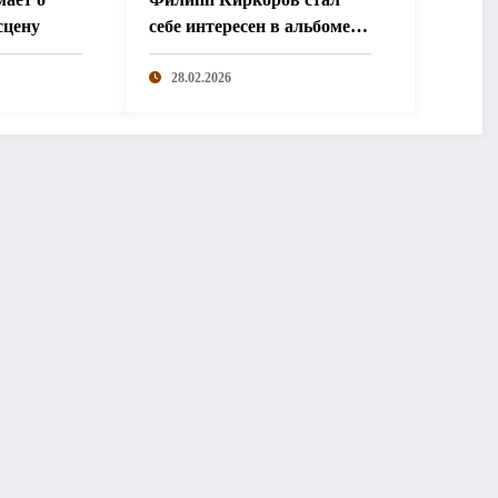
сцену
себе интересен в альбоме
«Uno»
28.02.2026