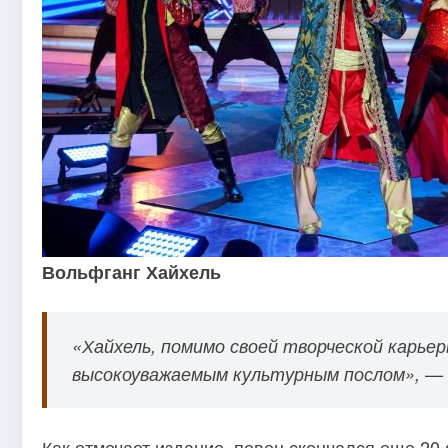
Вольфганг Хайхель
«Хайхель, помимо своей творческой карье
высокоуважаемым культурным послом», — г
Как отмечает издание, певец скончался еще 20