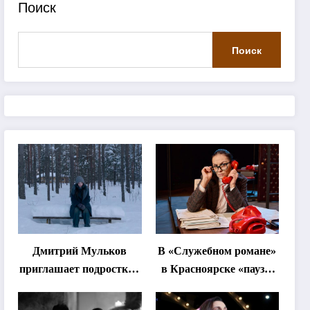
Поиск
Поиск
Дмитрий Мульков
В «Служебном романе»
приглашает подростков
в Красноярске «паузы
и взрослых на
станут важнее слов»
«спектакль-