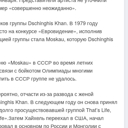
умер «совершенно неожиданно».
ов группы Dschinghis Khan. В 1979 году
сто на конкурсе «Евровидение», исполнив
ией группы стала Moskau, которую Dschinghis
сню «Moskau» в СССР во время летних
в связи с бойкотом Олимпиады многими
пить в СССР группе не удалось.
роятно, отчасти из-за развода с женой
hinghis Khan. В следующем году он снова принял
долго просуществовавшей группой That’s Life,
ife».Затем Хайхель переехал в США, начал
ровал в основном по России и Монголии с