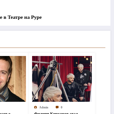
 в Театре на Руре
Admin
0
мает о
Филипп Киркоров стал