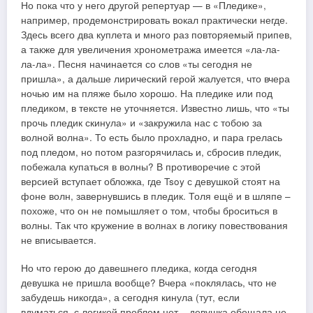
Но пока что у него другой репертуар — в «Пледике»,
например, продемонстрировать вокал практически негде.
Здесь всего два куплета и много раз повторяемый припев,
а также для увеличения хронометража имеется «ла-ла-
ла-ла». Песня начинается со слов «ты сегодня не
пришла», а дальше лирический герой жалуется, что вчера
ночью им на пляже было хорошо. На пледике или под
пледиком, в тексте не уточняется. Известно лишь, что «ты
прочь пледик скинула» и «закружила нас с тобою за
волной волна». То есть было прохладно, и пара грелась
под пледом, но потом разгорячилась и, сбросив пледик,
побежала купаться в волны? В противоречие с этой
версией вступает обложка, где Tsoy с девушкой стоят на
фоне волн, завернувшись в пледик. Толя ещё и в шляпе –
похоже, что он не помышляет о том, чтобы броситься в
волны. Так что кружение в волнах в логику повествования
не вписывается.
Но что герою до давешнего пледика, когда сегодня
девушка не пришла вообще? Вчера «поклялась, что не
забудешь никогда», а сегодня кинула (тут, если
вдуматься, с логикой проблем нет – девушка обещала не