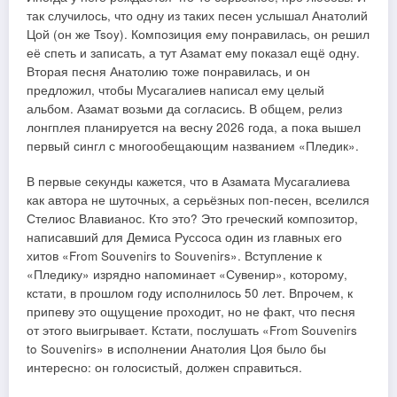
так случилось, что одну из таких песен услышал Анатолий
Цой (он же Tsoy). Композиция ему понравилась, он решил
её спеть и записать, а тут Азамат ему показал ещё одну.
Вторая песня Анатолию тоже понравилась, и он
предложил, чтобы Мусагалиев написал ему целый
альбом. Азамат возьми да согласись. В общем, релиз
лонгплея планируется на весну 2026 года, а пока вышел
первый сингл с многообещающим названием «Пледик».
В первые секунды кажется, что в Азамата Мусагалиева
как автора не шуточных, а серьёзных поп-песен, вселился
Стелиос Влавианос. Кто это? Это греческий композитор,
написавший для Демиса Руссоса один из главных его
хитов «From Souvenirs to Souvenirs». Вступление к
«Пледику» изрядно напоминает «Сувенир», которому,
кстати, в прошлом году исполнилось 50 лет. Впрочем, к
припеву это ощущение проходит, но не факт, что песня
от этого выигрывает. Кстати, послушать «From Souvenirs
to Souvenirs» в исполнении Анатолия Цоя было бы
интересно: он голосистый, должен справиться.