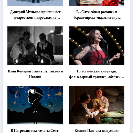
Дмитрий Мульков приглашает
В «Служебном романе» в
подростков и взрослых на
Красноярске «паузы станут
«спектакль-солостальгию»
важнее слов»
Иван Комаров ставит Булгакова в
Пластическая клоунада,
Нягани
фольклорный триллер, абхазская
классика … Что покажут на
втором этапе фестиваля
«Монокль»
В Петрозаводске тексты Сент-
Ксения Павлова выпускает