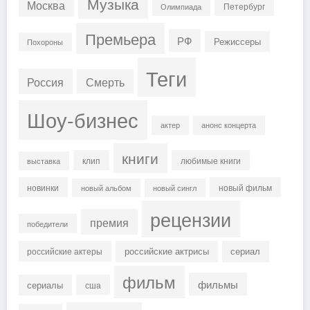
Музыка
Москва
Петербург
Олимпиада
Премьера
РФ
Режиссеры
Похороны
Теги
Россия
Смерть
Шоу-бизнес
актер
анонс концерта
книги
клип
любимые книги
выставка
новинки
новый фильм
новый альбом
новый сингл
рецензии
премия
победители
российские актрисы
сериал
российские актеры
фильм
фильмы
сериалы
сша