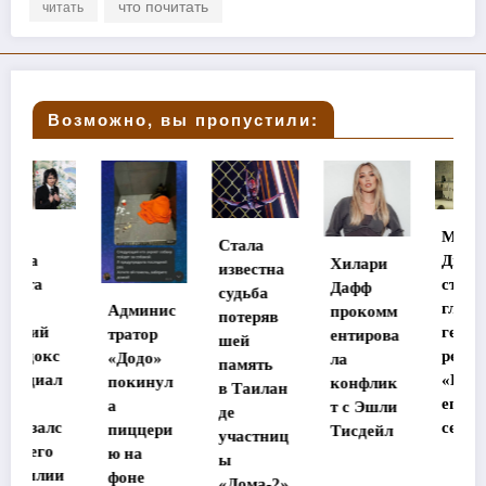
что почитать
читать
Возможно, вы пропустили:
Мэтт
Стала
Диллон
Хилари
известна
станет
Дафф
судьба
главным
Админис
прокомм
потеряв
героем
тратор
ентирова
шей
ремейка
«Додо»
ла
память
«Великол
покинул
конфлик
в Таилан
епной
а
т с Эшли
де
семерки»
пиццери
Тисдейл
участниц
ю на
ы
фоне
«Дома-2»