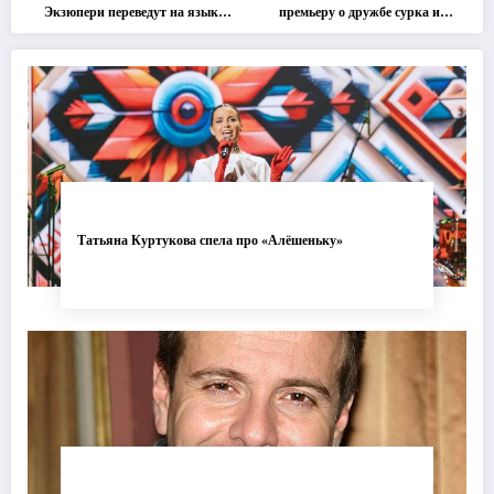
Экзюпери переведут на язык
премьеру о дружбе сурка и
современной хореографии
одуванчика
Татьяна Куртукова спела про «Алёшеньку»