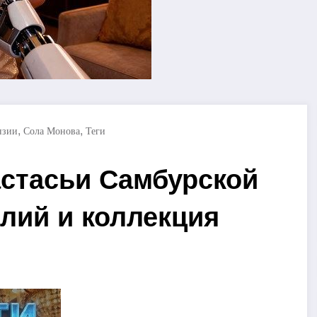
,
,
нзии
Сола Монова
Теги
астасьи Самбурской
лий и коллекция