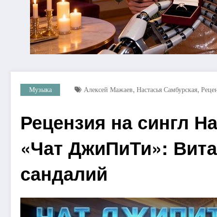
,
,
Музыка
Алексей Мажаев
Настасья Самбурская
Реце
Рецензия на сингл Н
«Чат ДжиПиТи»: Вита
сандалий