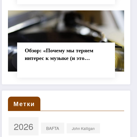
Обзор: «Почему мы теряем
интерес к музыке (и это
нормально)»
Метки
2026
BAFTA
John Kalligan