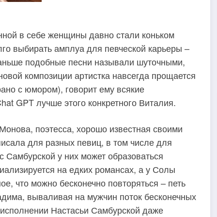
нной в себе женщины давно стали коньком
лго выбирать амплуа для певческой карьеры –
 Раньше подобные песни называли шуточными,
 новой композиции артистка навсегда прощается
ано с юмором), говорит ему всякие
Chat GPT лучше этого конкретного Виталия.
Монова, поэтесса, хорошо известная своими
исала для разных певиц, в том числе для
т с Самбурской у них может образоваться
циализируется на едких романсах, а у Солы
ое, что можно бесконечно повторяться – петь
Вадима, вываливая на мужчин поток бесконечных
В исполнении Настасьи Самбурской даже