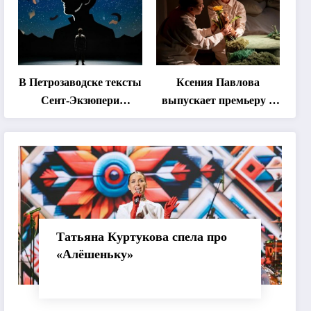
этапе фестиваля
«Монокль»
В Петрозаводске тексты
Ксения Павлова
Сент-Экзюпери
выпускает премьеру о
переведут на язык
дружбе сурка и
современной
одуванчика
хореографии
Татьяна Куртукова спела про
«Алёшеньку»