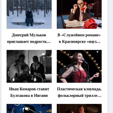
Дмитрий Мульков
В «Служебном романе»
приглашает подростков
в Красноярске «паузы
и взрослых на
станут важнее слов»
«спектакль-
солостальгию»
Иван Комаров ставит
Пластическая клоунада,
Булгакова в Нягани
фольклорный триллер,
абхазская классика …
Что покажут на втором