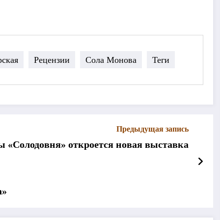
рская
Рецензии
Сола Монова
Теги
Предыдущая запись
ы «Солодовня» откроется новая выставка
а»