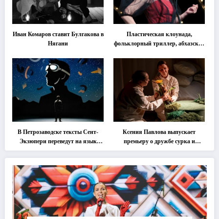
Иван Комаров ставит Булгакова в
Пластическая клоунада,
Нягани
фольклорный триллер, абхазская
классика … Что покажут на
втором этапе фестиваля
«Монокль»
В Петрозаводске тексты Сент-
Ксения Павлова выпускает
Экзюпери переведут на язык
премьеру о дружбе сурка и
современной хореографии
одуванчика