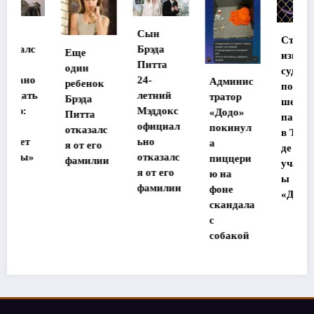
Сын
Стала
Брэда
Еще
известна
Питта
один
судьба
24-
Админис
ребенок
потеряв
летний
тратор
Брэда
шей
Мэддокс
«Додо»
Питта
память
официал
покинул
отказалс
в Таилан
ьно
а
я от его
де
отказалс
пиццери
фамилии
участниц
я от его
ю на
ы
фамилии
фоне
«Дома-2»
скандала
с
собакой