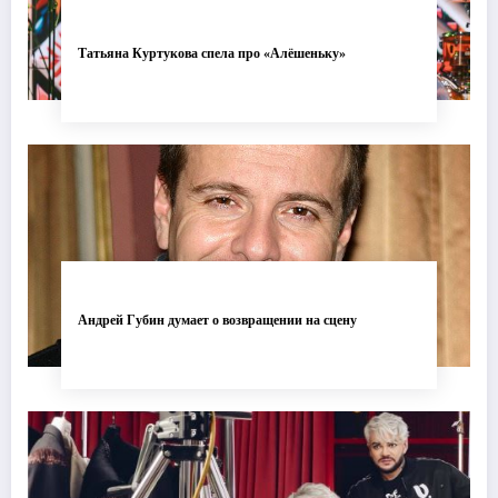
Татьяна Куртукова спела про «Алёшеньку»
Андрей Губин думает о возвращении на сцену