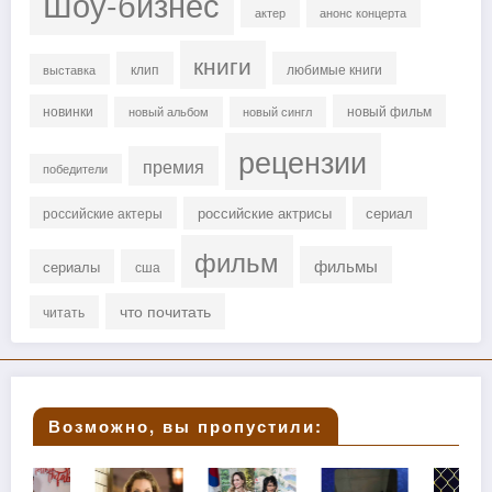
Шоу-бизнес
актер
анонс концерта
книги
клип
любимые книги
выставка
новинки
новый фильм
новый альбом
новый сингл
рецензии
премия
победители
российские актрисы
сериал
российские актеры
фильм
фильмы
сериалы
сша
что почитать
читать
Возможно, вы пропустили: