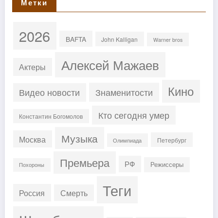
Метки
2026
BAFTA
John Kalligan
Warner bros
Алексей Мажаев
Актеры
Кино
Знаменитости
Видео новости
Кто сегодня умер
Константин Богомолов
Музыка
Москва
Петербург
Олимпиада
Премьера
РФ
Режиссеры
Похороны
Теги
Россия
Смерть