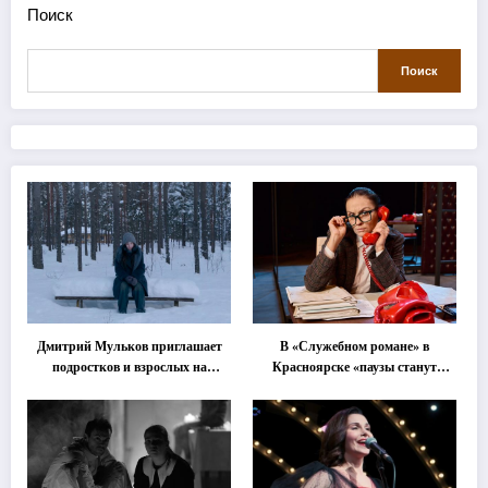
Поиск
Поиск
Дмитрий Мульков приглашает
В «Служебном романе» в
подростков и взрослых на
Красноярске «паузы станут
«спектакль-солостальгию»
важнее слов»