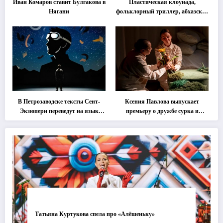
Иван Комаров ставит Булгакова в
Пластическая клоунада,
Нягани
фольклорный триллер, абхазская
классика … Что покажут на
втором этапе фестиваля
«Монокль»
В Петрозаводске тексты Сент-
Ксения Павлова выпускает
Экзюпери переведут на язык
премьеру о дружбе сурка и
современной хореографии
одуванчика
Татьяна Куртукова спела про «Алёшеньку»