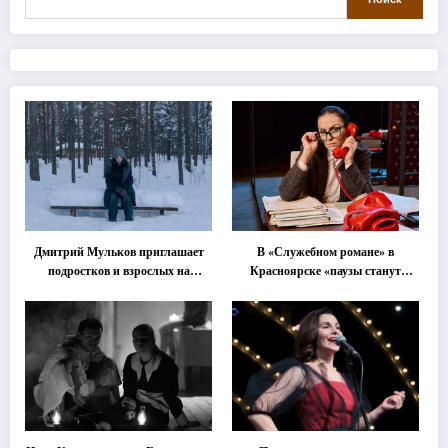
Дмитрий Мульков приглашает
В «Служебном романе» в
подростков и взрослых на
Красноярске «паузы станут
«спектакль-солостальгию»
важнее слов»