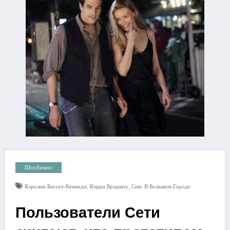
Шоубизнес
,
,
Кэролин Биссет-Кеннеди
Кэрри Брэдшоу
Секс В Большом Городе
Пользователи Сети