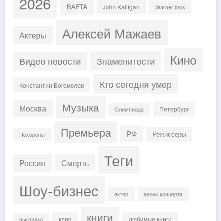
2026
BAFTA
John Kalligan
Warner bros
Алексей Мажаев
Актеры
Кино
Знаменитости
Видео новости
Кто сегодня умер
Константин Богомолов
Музыка
Москва
Петербург
Олимпиада
Премьера
РФ
Режиссеры
Похороны
Теги
Россия
Смерть
Шоу-бизнес
актер
анонс концерта
книги
клип
любимые книги
выставка