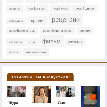
новинки
новый фильм
новый альбом
новый сингл
рецензии
премия
победители
российские актрисы
сериал
российские актеры
фильм
фильмы
сериалы
сша
что почитать
читать
Возможно, вы пропустили:
Сын
Стала