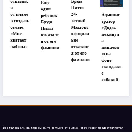
Брэда
Еще
известна
Питта
один
судьба
24-
Админис
ребенок
потеряв
ь
летний
тратор
Брэда
шей
Мэддокс
«Додо»
Питта
память
официал
покинул
отказалс
в Таилан
ьно
а
я от его
де
отказалс
пиццери
фамилии
участниц
я от его
ю на
ы
фамилии
фоне
«Дома-2»
скандала
с
собакой
Все материалы на данном сайте взяты из открытых источников и предоставляются