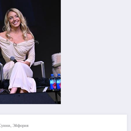
,
Суини
Эйфория