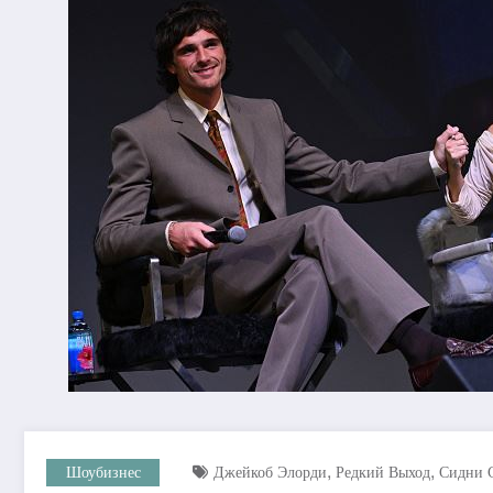
,
,
Шоубизнес
Джейкоб Элорди
Редкий Выход
Сидни 