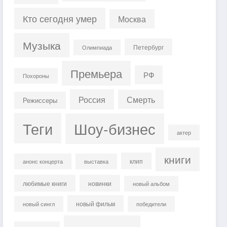
Кто сегодня умер
Москва
Музыка
Петербург
Олимпиада
Премьера
РФ
Похороны
Россия
Смерть
Режиссеры
Теги
Шоу-бизнес
актер
книги
клип
анонс концерта
выставка
любимые книги
новинки
новый альбом
новый фильм
новый сингл
победители