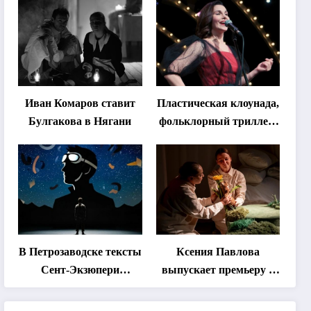
«спектакль-
солостальгию»
Иван Комаров ставит
Пластическая клоунада,
Булгакова в Нягани
фольклорный триллер,
абхазская классика …
Что покажут на втором
этапе фестиваля
«Монокль»
В Петрозаводске тексты
Ксения Павлова
Сент-Экзюпери
выпускает премьеру о
переведут на язык
дружбе сурка и
современной
одуванчика