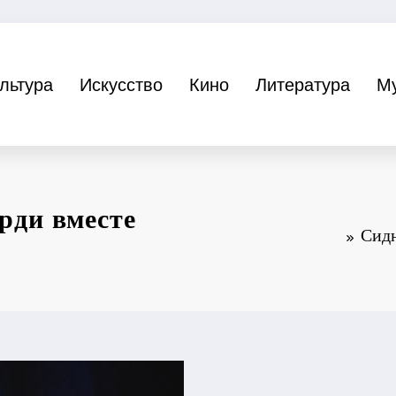
льтура
Искусство
Кино
Литература
М
рди вместе
Сидн
е