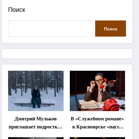
Поиск
Поиск
Дмитрий Мульков
В «Служебном романе»
приглашает подростков
в Красноярске «паузы
и взрослых на
станут важнее слов»