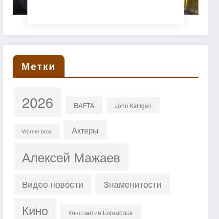
нормально)»
Метки
2026
BAFTA
John Kalligan
Актеры
Warner bros
Алексей Мажаев
Знаменитости
Видео новости
Кино
Константин Богомолов