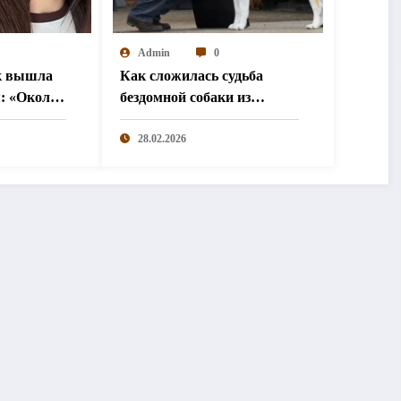
Admin
0
к вышла
Как сложилась судьба
я: «Около
бездомной собаки из
«Додо»
28.02.2026