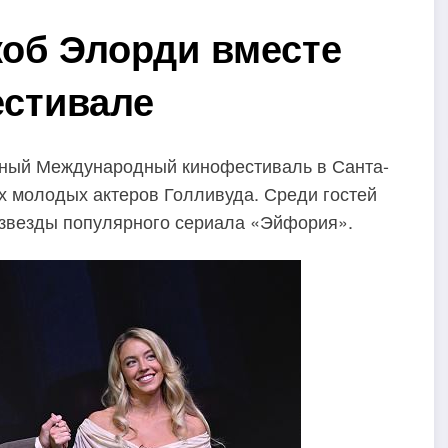
коб Элорди вместе
естивале
жный Международный кинофестиваль в Санта-
х молодых актеров Голливуда. Среди гостей
 звезды популярного сериала «Эйфория».