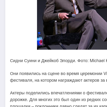
Сидни Суини и Джейкоб Элорди. Фото: Michael K
Они появились на сцене во время церемонии Vi
фестиваля, на котором награждают актеров за
Актеры поделились впечатлениями о фестивале
дорожке. Для многих это был один из редких 
площадки – поклонники давно следят за их кар