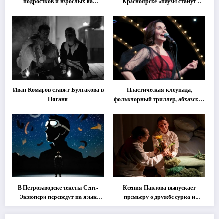
подростков и взрослых на
Красноярске «паузы станут
«спектакль-солостальгию»
важнее слов»
Иван Комаров ставит Булгакова в
Пластическая клоунада,
Нягани
фольклорный триллер, абхазская
классика … Что покажут на
втором этапе фестиваля
«Монокль»
В Петрозаводске тексты Сент-
Ксения Павлова выпускает
Экзюпери переведут на язык
премьеру о дружбе сурка и
современной хореографии
одуванчика