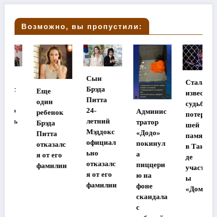
Возможно, вы пропустили:
Сын
Стала
Брэда
Еще
известна
Питта
один
судьба
24-
Админис
ребенок
потеряв
летний
тратор
Брэда
шей
Мэддокс
«Додо»
Питта
память
официал
покинул
отказалс
в Таилан
ьно
а
я от его
де
отказалс
пиццери
фамилии
участниц
я от его
ю на
ы
фамилии
фоне
«Дома-2»
скандала
с