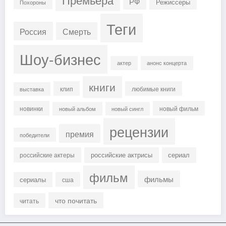
РФ
Режиссеры
Похороны
Теги
Россия
Смерть
Шоу-бизнес
актер
анонс концерта
книги
клип
любимые книги
выставка
новинки
новый фильм
новый альбом
новый сингл
рецензии
премия
победители
российские актрисы
сериал
российские актеры
фильм
фильмы
сериалы
сша
что почитать
читать