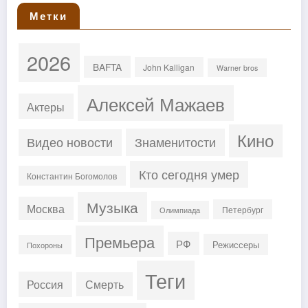
Метки
2026
BAFTA
John Kalligan
Warner bros
Алексей Мажаев
Актеры
Кино
Знаменитости
Видео новости
Кто сегодня умер
Константин Богомолов
Музыка
Москва
Петербург
Олимпиада
Премьера
РФ
Режиссеры
Похороны
Теги
Россия
Смерть