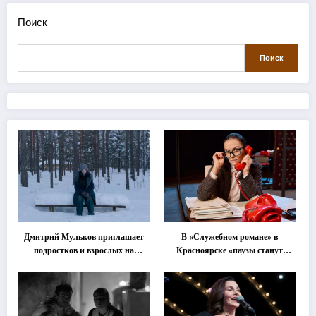
Поиск
Поиск
Дмитрий Мульков приглашает
В «Служебном романе» в
подростков и взрослых на
Красноярске «паузы станут
«спектакль-солостальгию»
важнее слов»