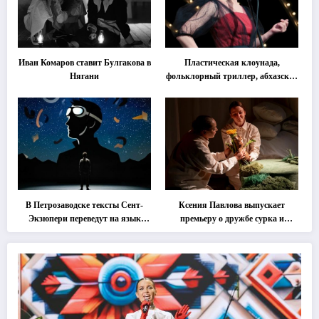
Иван Комаров ставит Булгакова в
Пластическая клоунада,
Нягани
фольклорный триллер, абхазская
классика … Что покажут на
втором этапе фестиваля
«Монокль»
В Петрозаводске тексты Сент-
Ксения Павлова выпускает
Экзюпери переведут на язык
премьеру о дружбе сурка и
современной хореографии
одуванчика