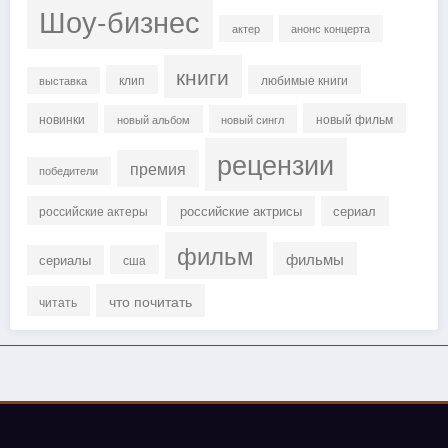
Шоу-бизнес
актер
анонс концерта
книги
клип
любимые книги
выставка
новинки
новый фильм
новый альбом
новый сингл
рецензии
премия
победители
российские актрисы
сериал
российские актеры
фильм
фильмы
сериалы
сша
что почитать
читать