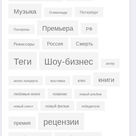
Музыка
Петербург
Олимпиада
Премьера
РФ
Похороны
Россия
Смерть
Режиссеры
Теги
Шоу-бизнес
актер
книги
клип
анонс концерта
выставка
любимые книги
новинки
новый альбом
новый фильм
новый сингл
победители
рецензии
премия