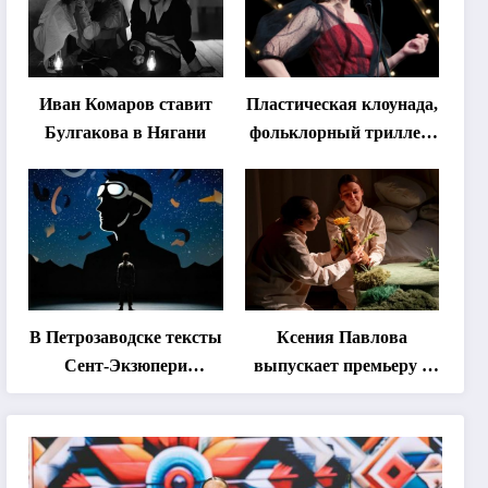
Иван Комаров ставит
Пластическая клоунада,
Булгакова в Нягани
фольклорный триллер,
абхазская классика …
Что покажут на втором
этапе фестиваля
«Монокль»
В Петрозаводске тексты
Ксения Павлова
Сент-Экзюпери
выпускает премьеру о
переведут на язык
дружбе сурка и
современной
одуванчика
хореографии