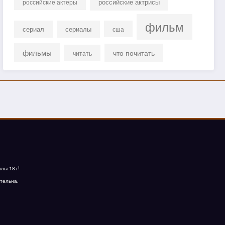
российские актрисы
российские актеры
фильм
сериал
сериалы
сша
фильмы
что почитать
читать
алы 18+!
тельна.