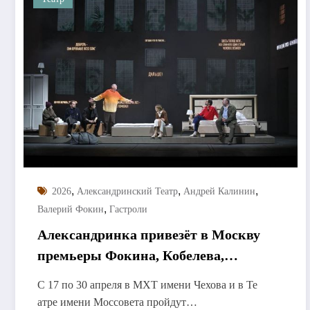
,
,
,
2026
Александринский Театр
Андрей Калинин
,
Валерий Фокин
Гастроли
Александринка привезёт в Москву
премьеры Фокина, Кобелева,
Павловой
С 17 по 30 апреля в МХТ имени Чехова и в Те
атре имени Моссовета пройдут…