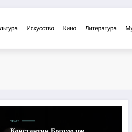
льтура
Искусство
Кино
Литература
М
ТЕАТР
Константин Богомолов