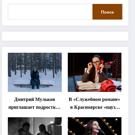
Поиск
Дмитрий Мульков
В «Служебном романе»
приглашает подростков
в Красноярске «паузы
и взрослых на
станут важнее слов»
«спектакль-
солостальгию»