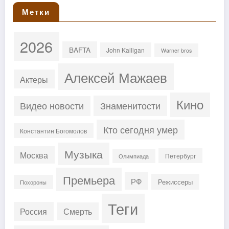
Метки
2026
BAFTA
John Kalligan
Warner bros
Алексей Мажаев
Актеры
Кино
Знаменитости
Видео новости
Кто сегодня умер
Константин Богомолов
Музыка
Москва
Петербург
Олимпиада
Премьера
РФ
Режиссеры
Похороны
Теги
Россия
Смерть