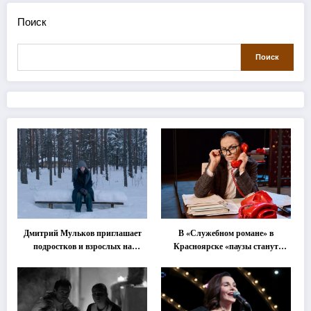
Поиск
Поиск
Дмитрий Мульков приглашает
В «Служебном романе» в
подростков и взрослых на
Красноярске «паузы станут
«спектакль-солостальгию»
важнее слов»