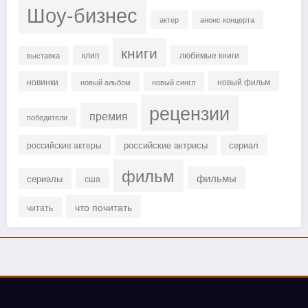
Шоу-бизнес
актер
анонс концерта
книги
клип
любимые книги
выставка
новинки
новый фильм
новый альбом
новый сингл
рецензии
премия
победители
российские актрисы
сериал
российские актеры
фильм
фильмы
сериалы
сша
что почитать
читать