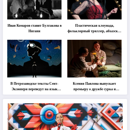
Иван Комаров ставит Булгакова в
Пластическая клоунада,
Нягани
фольклорный триллер, абхазская
классика … Что покажут на
втором этапе фестиваля
«Монокль»
В Петрозаводске тексты Сент-
Ксения Павлова выпускает
Экзюпери переведут на язык
премьеру о дружбе сурка и
современной хореографии
одуванчика