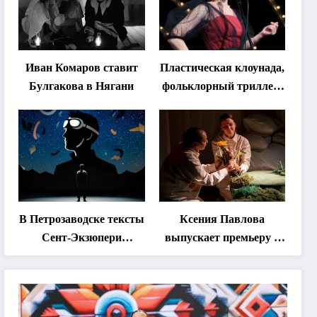
Иван Комаров ставит
Пластическая клоунада,
Булгакова в Нягани
фольклорный триллер,
абхазская классика …
Что покажут на втором
этапе фестиваля
«Монокль»
В Петрозаводске тексты
Ксения Павлова
Сент-Экзюпери
выпускает премьеру о
переведут на язык
дружбе сурка и
современной
одуванчика
хореографии