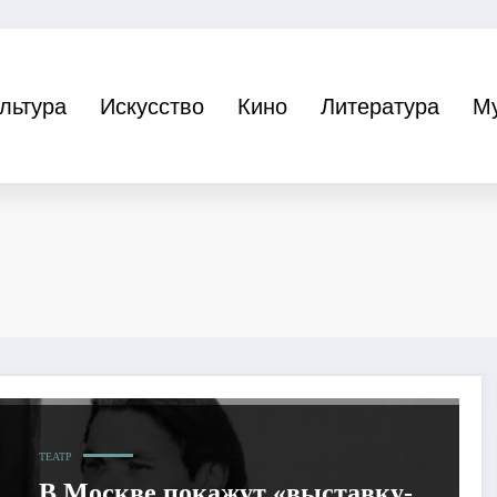
льтура
Искусство
Кино
Литература
М
ТЕАТР
В Москве покажут «выставку-