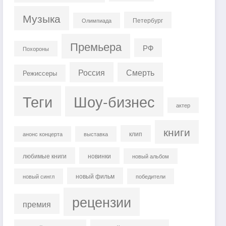
Музыка
Петербург
Олимпиада
Премьера
РФ
Похороны
Россия
Смерть
Режиссеры
Теги
Шоу-бизнес
актер
книги
клип
анонс концерта
выставка
любимые книги
новинки
новый альбом
новый фильм
новый сингл
победители
рецензии
премия