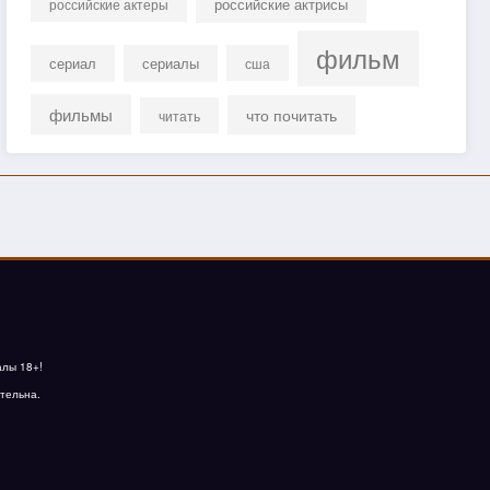
российские актрисы
российские актеры
фильм
сериал
сериалы
сша
фильмы
что почитать
читать
алы 18+!
тельна.