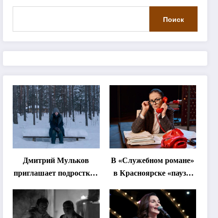
Поиск
Дмитрий Мульков
В «Служебном романе»
приглашает подростков
в Красноярске «паузы
и взрослых на
станут важнее слов»
«спектакль-
солостальгию»