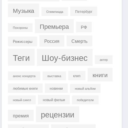
Музыка
Петербург
Олимпиада
Премьера
РФ
Похороны
Россия
Смерть
Режиссеры
Теги
Шоу-бизнес
актер
книги
клип
анонс концерта
выставка
любимые книги
новинки
новый альбом
новый фильм
новый сингл
победители
рецензии
премия