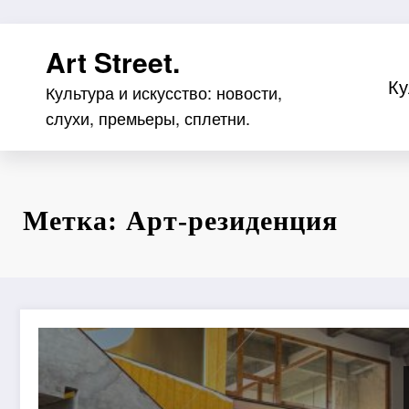
Перейти
Art Street.
к
содержимому
Ку
Культура и искусство: новости,
слухи, премьеры, сплетни.
Метка: Арт-резиденция