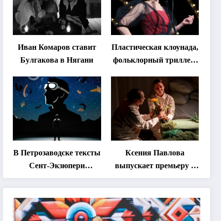
Иван Комаров ставит
Пластическая клоунада,
Булгакова в Нягани
фольклорный триллер,
абхазская классика …
Что покажут на втором
этапе фестиваля
«Монокль»
В Петрозаводске тексты
Ксения Павлова
Сент-Экзюпери
выпускает премьеру о
переведут на язык
дружбе сурка и
современной
одуванчика
хореографии