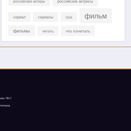
российские актрисы
российские актеры
фильм
сериал
сериалы
сша
фильмы
что почитать
читать
алы 18+!
тельна.