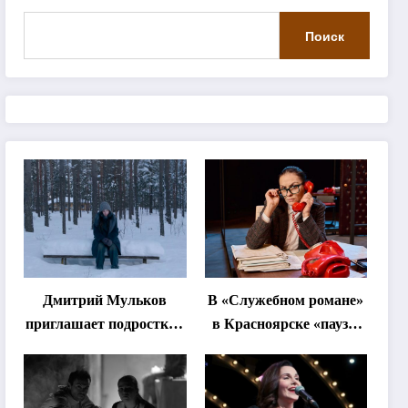
Поиск
Дмитрий Мульков
В «Служебном романе»
приглашает подростков
в Красноярске «паузы
и взрослых на
станут важнее слов»
«спектакль-
солостальгию»