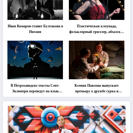
Иван Комаров ставит Булгакова в
Пластическая клоунада,
Нягани
фольклорный триллер, абхазская
классика … Что покажут на
втором этапе фестиваля
«Монокль»
В Петрозаводске тексты Сент-
Ксения Павлова выпускает
Экзюпери переведут на язык
премьеру о дружбе сурка и
современной хореографии
одуванчика