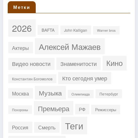
Метки
2026
BAFTA
John Kalligan
Warner bros
Алексей Мажаев
Актеры
Кино
Знаменитости
Видео новости
Кто сегодня умер
Константин Богомолов
Музыка
Москва
Петербург
Олимпиада
Премьера
РФ
Режиссеры
Похороны
Теги
Россия
Смерть