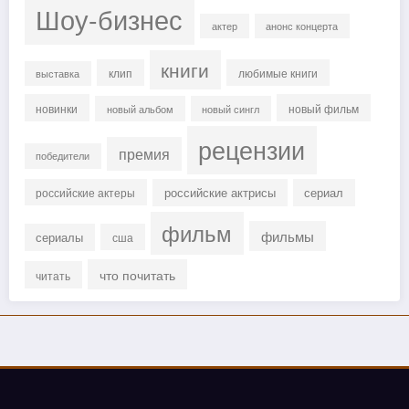
Шоу-бизнес
актер
анонс концерта
книги
клип
любимые книги
выставка
новинки
новый фильм
новый альбом
новый сингл
рецензии
премия
победители
российские актрисы
сериал
российские актеры
фильм
фильмы
сериалы
сша
что почитать
читать