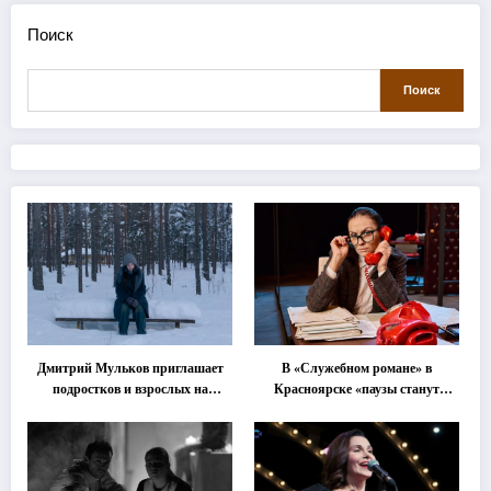
Поиск
Поиск
Дмитрий Мульков приглашает
В «Служебном романе» в
подростков и взрослых на
Красноярске «паузы станут
«спектакль-солостальгию»
важнее слов»