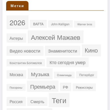
Метки
2026
BAFTA
John Kalligan
Warner bros
Алексей Мажаев
Актеры
Кино
Знаменитости
Видео новости
Кто сегодня умер
Константин Богомолов
Музыка
Москва
Петербург
Олимпиада
Премьера
РФ
Режиссеры
Похороны
Теги
Россия
Смерть