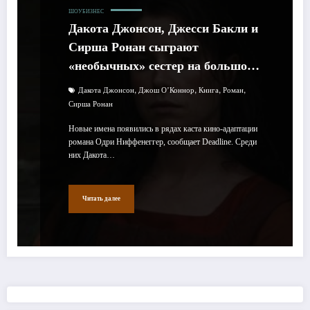
ШОУБИЗНЕС
Дакота Джонсон, Джесси Бакли и
Сирша Ронан сыграют
«необычных» сестер на большом
экране
,
,
,
,
Дакота Джонсон
Джош О’Коннор
Книга
Роман
Сирша Ронан
Новые имена появились в рядах каста кино-адаптации
романа Одри Ниффенеггер, сообщает Deadline. Среди
них Дакота…
Читать далее