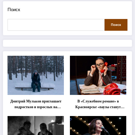
Поиск
Поиск
Дмитрий Мульков приглашает
В «Служебном романе» в
подростков и взрослых на
Красноярске «паузы станут
«спектакль-солостальгию»
важнее слов»