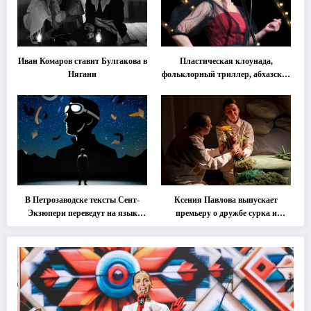
Иван Комаров ставит Булгакова в
Пластическая клоунада,
Нягани
фольклорный триллер, абхазская
классика … Что покажут на
втором этапе фестиваля
«Монокль»
В Петрозаводске тексты Сент-
Ксения Павлова выпускает
Экзюпери переведут на язык
премьеру о дружбе сурка и
современной хореографии
одуванчика