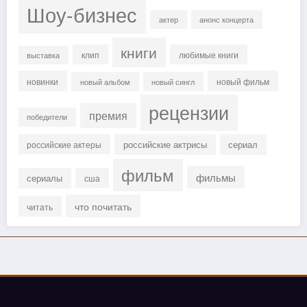
Шоу-бизнес
актер
анонс концерта
книги
клип
любимые книги
выставка
новинки
новый фильм
новый альбом
новый сингл
рецензии
премия
победители
российские актрисы
сериал
российские актеры
фильм
фильмы
сериалы
сша
что почитать
читать