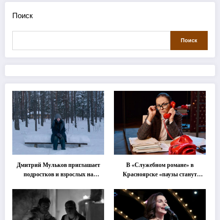
Поиск
Поиск
Дмитрий Мульков приглашает
В «Служебном романе» в
подростков и взрослых на
Красноярске «паузы станут
«спектакль-солостальгию»
важнее слов»