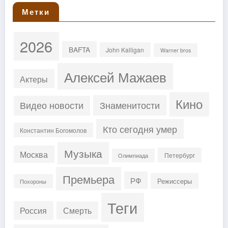
Метки
2026
BAFTA
John Kalligan
Warner bros
Алексей Мажаев
Актеры
Кино
Знаменитости
Видео новости
Кто сегодня умер
Константин Богомолов
Музыка
Москва
Петербург
Олимпиада
Премьера
РФ
Режиссеры
Похороны
Теги
Россия
Смерть