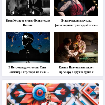
Иван Комаров ставит Булгакова в
Пластическая клоунада,
Нягани
фольклорный триллер, абхазская
классика … Что покажут на
втором этапе фестиваля
«Монокль»
В Петрозаводске тексты Сент-
Ксения Павлова выпускает
Экзюпери переведут на язык
премьеру о дружбе сурка и
современной хореографии
одуванчика