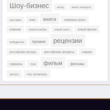
Шоу-бизнес
актер
анонс концерта
книги
клип
любимые книги
выставка
новинки
новый фильм
новый альбом
новый сингл
рецензии
премия
победители
российские актрисы
сериал
российские актеры
фильм
фильмы
сериалы
сша
что почитать
читать