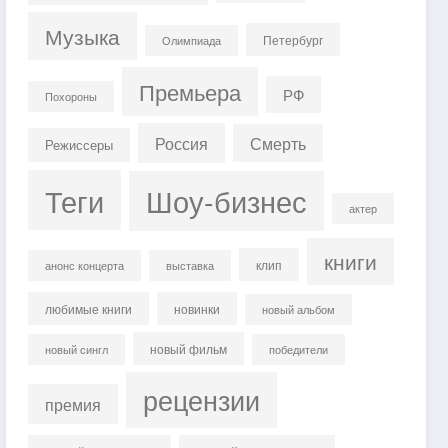
Музыка
Петербург
Олимпиада
Премьера
РФ
Похороны
Россия
Смерть
Режиссеры
Теги
Шоу-бизнес
актер
книги
клип
анонс концерта
выставка
любимые книги
новинки
новый альбом
новый фильм
новый сингл
победители
рецензии
премия