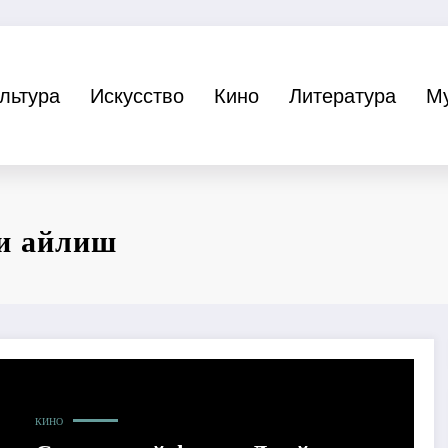
льтура
Искусство
Кино
Литература
М
и айлиш
КИНО