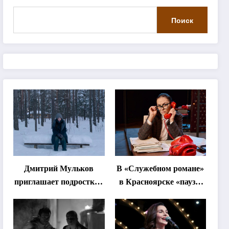
Поиск
Дмитрий Мульков
В «Служебном романе»
приглашает подростков
в Красноярске «паузы
и взрослых на
станут важнее слов»
«спектакль-
солостальгию»