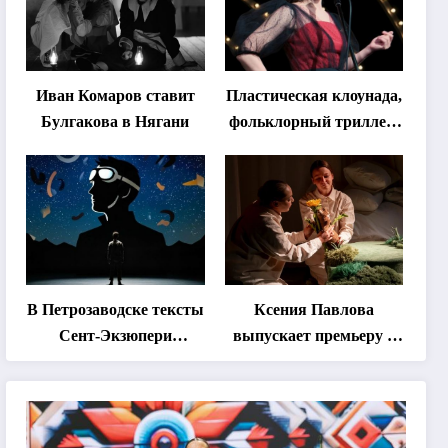
Иван Комаров ставит
Пластическая клоунада,
Булгакова в Нягани
фольклорный триллер,
абхазская классика …
Что покажут на втором
этапе фестиваля
«Монокль»
В Петрозаводске тексты
Ксения Павлова
Сент-Экзюпери
выпускает премьеру о
переведут на язык
дружбе сурка и
современной
одуванчика
хореографии