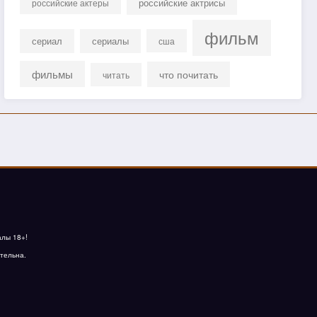
российские актрисы
российские актеры
фильм
сериал
сериалы
сша
фильмы
что почитать
читать
алы 18+!
тельна.