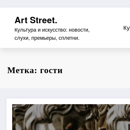
Перейти
Art Street.
к
содержимому
Ку
Культура и искусство: новости,
слухи, премьеры, сплетни.
Метка: гости