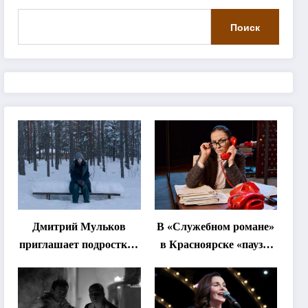
Поиск
Дмитрий Мульков
В «Служебном романе»
приглашает подростков
в Красноярске «паузы
и взрослых на
станут важнее слов»
«спектакль-
солостальгию»