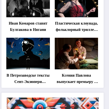
Иван Комаров ставит
Пластическая клоунада,
Булгакова в Нягани
фольклорный триллер,
абхазская классика …
Что покажут на втором
этапе фестиваля
«Монокль»
В Петрозаводске тексты
Ксения Павлова
Сент-Экзюпери
выпускает премьеру о
переведут на язык
дружбе сурка и
современной
одуванчика
хореографии