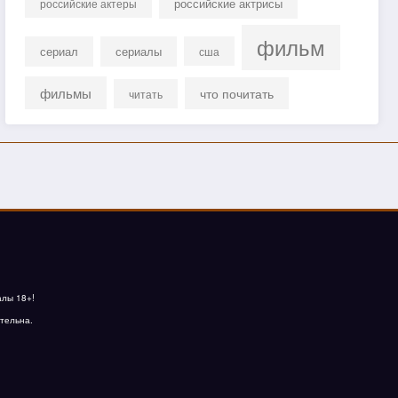
российские актрисы
российские актеры
фильм
сериал
сериалы
сша
фильмы
что почитать
читать
алы 18+!
тельна.