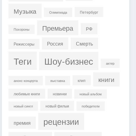
Музыка
Петербург
Олимпиада
Премьера
РФ
Похороны
Россия
Смерть
Режиссеры
Теги
Шоу-бизнес
актер
книги
клип
анонс концерта
выставка
любимые книги
новинки
новый альбом
новый фильм
новый сингл
победители
рецензии
премия