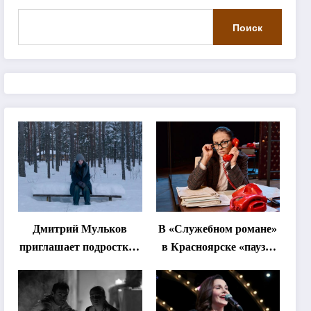
Поиск
Дмитрий Мульков
В «Служебном романе»
приглашает подростков
в Красноярске «паузы
и взрослых на
станут важнее слов»
«спектакль-
солостальгию»