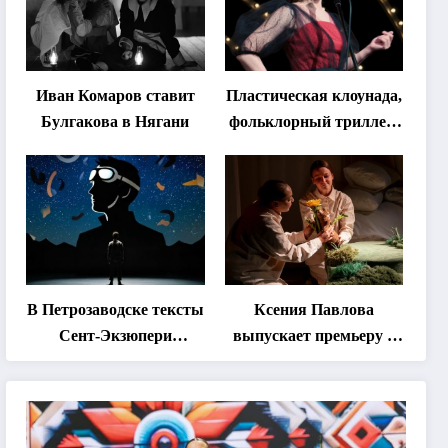
Иван Комаров ставит
Пластическая клоунада,
Булгакова в Нягани
фольклорный триллер,
абхазская классика …
Что покажут на втором
этапе фестиваля
«Монокль»
В Петрозаводске тексты
Ксения Павлова
Сент-Экзюпери
выпускает премьеру о
переведут на язык
дружбе сурка и
современной
одуванчика
хореографии