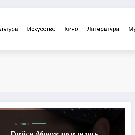
льтура
Искусство
Кино
Литература
М
ШОУБИЗНЕС
Грейси Абрамс поделилась