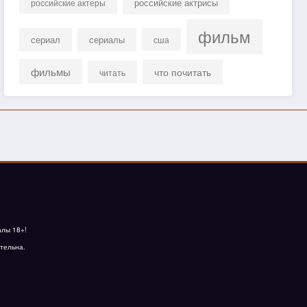
российские актрисы
российские актеры
фильм
сериал
сериалы
сша
фильмы
что почитать
читать
алы 18+!
тельна.