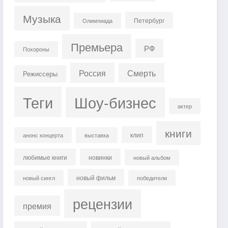
Музыка
Петербург
Олимпиада
Премьера
РФ
Похороны
Россия
Смерть
Режиссеры
Теги
Шоу-бизнес
актер
книги
клип
анонс концерта
выставка
любимые книги
новинки
новый альбом
новый фильм
новый сингл
победители
рецензии
премия