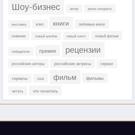
Шоу-бизнес
актер
анонс концерта
книги
клип
любимые книги
выставка
новинки
новый фильм
новый альбом
новый сингл
рецензии
премия
победители
российские актрисы
сериал
российские актеры
фильм
фильмы
сериалы
сша
что почитать
читать