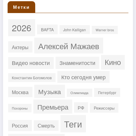
Метки
2026
BAFTA
John Kalligan
Warner bros
Алексей Мажаев
Актеры
Кино
Знаменитости
Видео новости
Кто сегодня умер
Константин Богомолов
Музыка
Москва
Петербург
Олимпиада
Премьера
РФ
Режиссеры
Похороны
Теги
Россия
Смерть