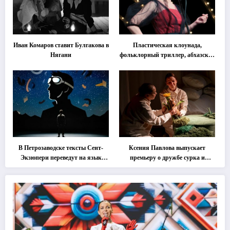
Иван Комаров ставит Булгакова в
Пластическая клоунада,
Нягани
фольклорный триллер, абхазская
классика … Что покажут на
втором этапе фестиваля
«Монокль»
В Петрозаводске тексты Сент-
Ксения Павлова выпускает
Экзюпери переведут на язык
премьеру о дружбе сурка и
современной хореографии
одуванчика