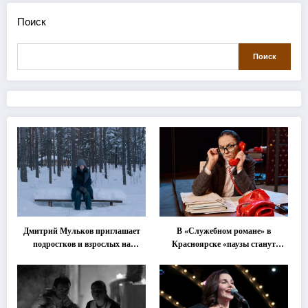
Поиск
Поиск
Дмитрий Мульков приглашает
В «Служебном романе» в
подростков и взрослых на
Красноярске «паузы станут
«спектакль-солостальгию»
важнее слов»