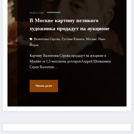
ИСКУССТВО
В Москве картину великого
художника продадут на аукционе
,
,
,
Валентина Серова
Густава Климта
Москве
Нью-
Йорке
Картину Валентина Серова продадут на аукционе в
Москве за 1,5 миллиона долларовАндрей Шеньшаков
Серов Валентин…
Читать далее