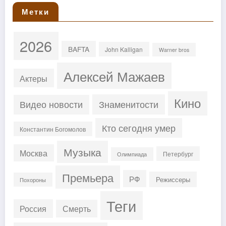
Метки
2026
BAFTA
John Kalligan
Warner bros
Алексей Мажаев
Актеры
Кино
Знаменитости
Видео новости
Кто сегодня умер
Константин Богомолов
Музыка
Москва
Петербург
Олимпиада
Премьера
РФ
Режиссеры
Похороны
Теги
Россия
Смерть