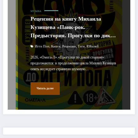
МУЗЫКА
Рецензия на книгу Михаила
Кузищева «Панк-рок.
Предыстория. Прогулки по дикой
стороне от гаражного рока до
,
,
,
,
Игги Поп
Книги
Рецензии
Теги
Юбилей
Игги Попа»
2026, «Омега-Л».«Прогулки по дикой стороне»
продолжаются: в продолжении цикла Михаил Кузищев
опять исследует странную шумную…
Читать далее