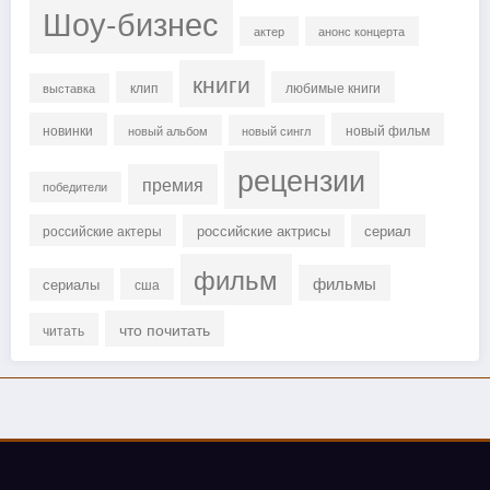
Шоу-бизнес
актер
анонс концерта
книги
клип
любимые книги
выставка
новинки
новый фильм
новый альбом
новый сингл
рецензии
премия
победители
российские актрисы
сериал
российские актеры
фильм
фильмы
сериалы
сша
что почитать
читать