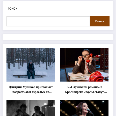
Поиск
Поиск
Дмитрий Мульков приглашает
В «Служебном романе» в
подростков и взрослых на
Красноярске «паузы станут
«спектакль-солостальгию»
важнее слов»