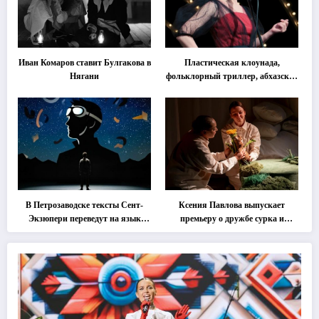
Иван Комаров ставит Булгакова в
Пластическая клоунада,
Нягани
фольклорный триллер, абхазская
классика … Что покажут на
втором этапе фестиваля
«Монокль»
В Петрозаводске тексты Сент-
Ксения Павлова выпускает
Экзюпери переведут на язык
премьеру о дружбе сурка и
современной хореографии
одуванчика