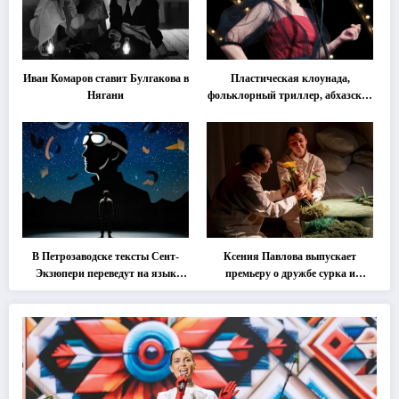
Иван Комаров ставит Булгакова в
Пластическая клоунада,
Нягани
фольклорный триллер, абхазская
классика … Что покажут на
втором этапе фестиваля
«Монокль»
В Петрозаводске тексты Сент-
Ксения Павлова выпускает
Экзюпери переведут на язык
премьеру о дружбе сурка и
современной хореографии
одуванчика