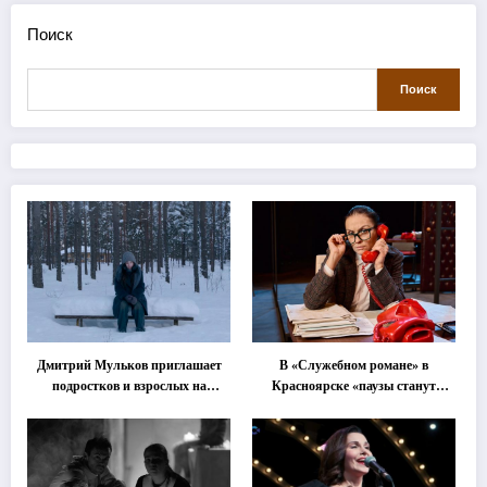
Поиск
Поиск
Дмитрий Мульков приглашает
В «Служебном романе» в
подростков и взрослых на
Красноярске «паузы станут
«спектакль-солостальгию»
важнее слов»