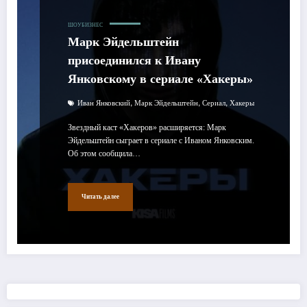
ШОУБИЗНЕС
Марк Эйдельштейн
присоединился к Ивану
Янковскому в сериале «Хакеры»
,
,
,
Иван Янковский
Марк Эйдельштейн
Сериал
Хакеры
Звездный каст «Хакеров» расширяется: Марк
Эйдельштейн сыграет в сериале с Иваном Янковским.
Об этом сообщила…
Читать далее