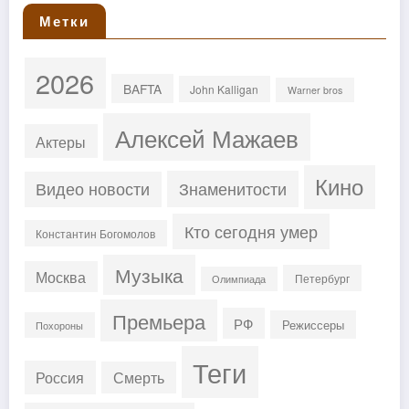
Метки
2026
BAFTA
John Kalligan
Warner bros
Алексей Мажаев
Актеры
Кино
Знаменитости
Видео новости
Кто сегодня умер
Константин Богомолов
Музыка
Москва
Петербург
Олимпиада
Премьера
РФ
Режиссеры
Похороны
Теги
Россия
Смерть