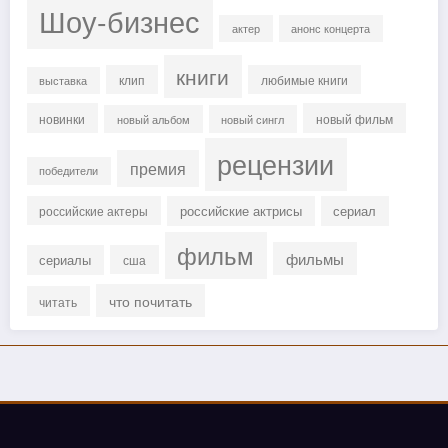
Шоу-бизнес
актер
анонс концерта
книги
клип
любимые книги
выставка
новинки
новый фильм
новый альбом
новый сингл
рецензии
премия
победители
российские актрисы
сериал
российские актеры
фильм
фильмы
сериалы
сша
что почитать
читать