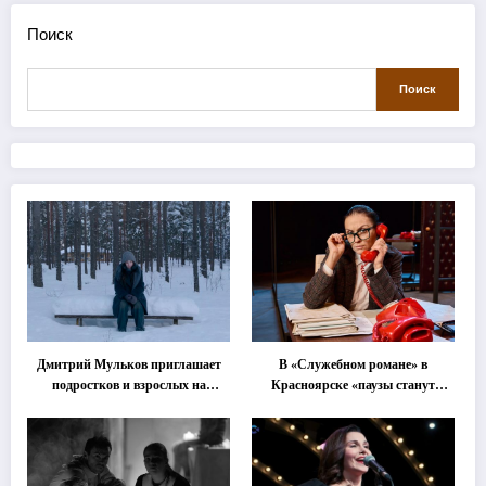
Поиск
Поиск
Дмитрий Мульков приглашает
В «Служебном романе» в
подростков и взрослых на
Красноярске «паузы станут
«спектакль-солостальгию»
важнее слов»