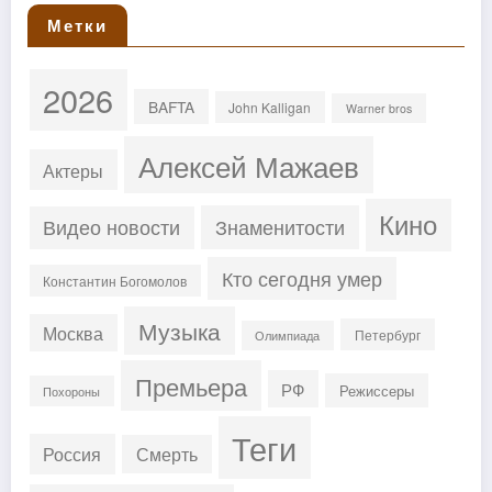
Метки
2026
BAFTA
John Kalligan
Warner bros
Алексей Мажаев
Актеры
Кино
Знаменитости
Видео новости
Кто сегодня умер
Константин Богомолов
Музыка
Москва
Петербург
Олимпиада
Премьера
РФ
Режиссеры
Похороны
Теги
Россия
Смерть