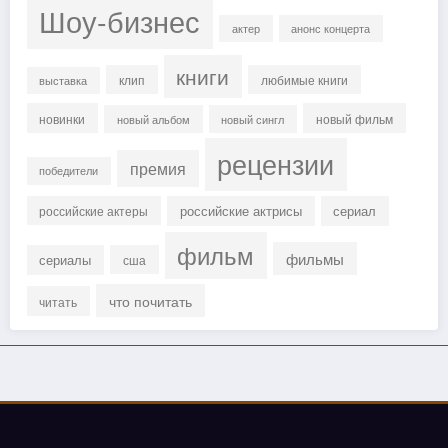
Шоу-бизнес
актер
анонс концерта
книги
клип
любимые книги
выставка
новинки
новый фильм
новый альбом
новый сингл
рецензии
премия
победители
российские актрисы
сериал
российские актеры
фильм
фильмы
сериалы
сша
что почитать
читать