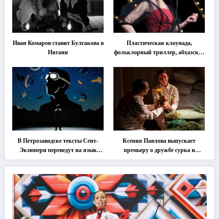
Иван Комаров ставит Булгакова в
Пластическая клоунада,
Нягани
фольклорный триллер, абхазская
классика … Что покажут на
втором этапе фестиваля
«Монокль»
В Петрозаводске тексты Сент-
Ксения Павлова выпускает
Экзюпери переведут на язык
премьеру о дружбе сурка и
современной хореографии
одуванчика