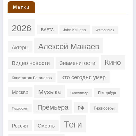
Метки
2026
BAFTA
John Kalligan
Warner bros
Алексей Мажаев
Актеры
Кино
Знаменитости
Видео новости
Кто сегодня умер
Константин Богомолов
Музыка
Москва
Петербург
Олимпиада
Премьера
РФ
Режиссеры
Похороны
Теги
Россия
Смерть