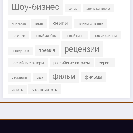
Шоу-бизнес
актер
анонс концерта
книги
клип
любимые книги
выставка
новинки
новый фильм
новый альбом
новый сингл
рецензии
премия
победители
российские актрисы
сериал
российские актеры
фильм
фильмы
сериалы
сша
что почитать
читать