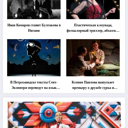
Иван Комаров ставит Булгакова в
Пластическая клоунада,
Нягани
фольклорный триллер, абхазская
классика … Что покажут на
втором этапе фестиваля
«Монокль»
В Петрозаводске тексты Сент-
Ксения Павлова выпускает
Экзюпери переведут на язык
премьеру о дружбе сурка и
современной хореографии
одуванчика