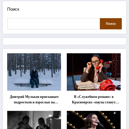
Поиск
Поиск
Дмитрий Мульков приглашает
В «Служебном романе» в
подростков и взрослых на
Красноярске «паузы станут
«спектакль-солостальгию»
важнее слов»