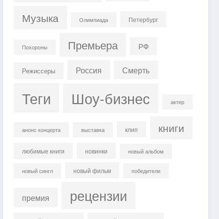
Музыка
Петербург
Олимпиада
Премьера
РФ
Похороны
Россия
Смерть
Режиссеры
Теги
Шоу-бизнес
актер
книги
клип
анонс концерта
выставка
любимые книги
новинки
новый альбом
новый фильм
новый сингл
победители
рецензии
премия