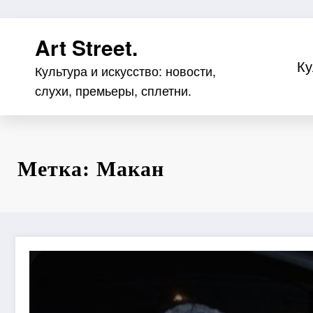
Перейти
Art Street.
к
содержимому
Ку
Культура и искусство: новости,
слухи, премьеры, сплетни.
Метка: Макан