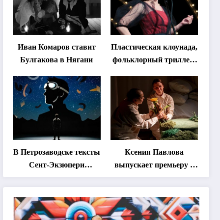
Иван Комаров ставит
Пластическая клоунада,
Булгакова в Нягани
фольклорный триллер,
абхазская классика …
Что покажут на втором
этапе фестиваля
«Монокль»
В Петрозаводске тексты
Ксения Павлова
Сент-Экзюпери
выпускает премьеру о
переведут на язык
дружбе сурка и
современной
одуванчика
хореографии