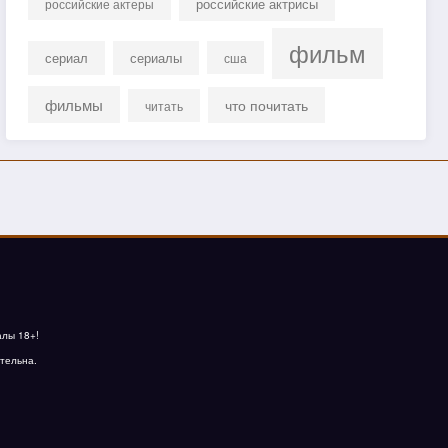
российские актрисы
российские актеры
фильм
сериал
сериалы
сша
фильмы
что почитать
читать
алы 18+!
тельна.