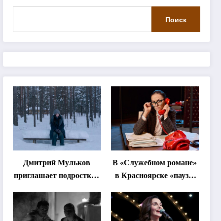
Поиск
Дмитрий Мульков
В «Служебном романе»
приглашает подростков
в Красноярске «паузы
и взрослых на
станут важнее слов»
«спектакль-
солостальгию»