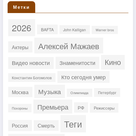
Метки
2026
BAFTA
John Kalligan
Warner bros
Алексей Мажаев
Актеры
Кино
Знаменитости
Видео новости
Кто сегодня умер
Константин Богомолов
Музыка
Москва
Петербург
Олимпиада
Премьера
РФ
Режиссеры
Похороны
Теги
Россия
Смерть