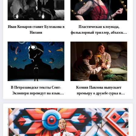
Иван Комаров ставит Булгакова в
Пластическая клоунада,
Нягани
фольклорный триллер, абхазская
классика … Что покажут на
втором этапе фестиваля
«Монокль»
В Петрозаводске тексты Сент-
Ксения Павлова выпускает
Экзюпери переведут на язык
премьеру о дружбе сурка и
современной хореографии
одуванчика