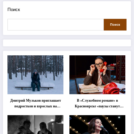
Поиск
Поиск
Дмитрий Мульков приглашает
В «Служебном романе» в
подростков и взрослых на
Красноярске «паузы станут
«спектакль-солостальгию»
важнее слов»