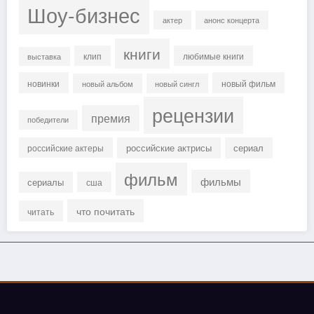
Шоу-бизнес
актер
анонс концерта
книги
клип
любимые книги
выставка
новинки
новый фильм
новый альбом
новый сингл
рецензии
премия
победители
российские актрисы
сериал
российские актеры
фильм
фильмы
сериалы
сша
что почитать
читать