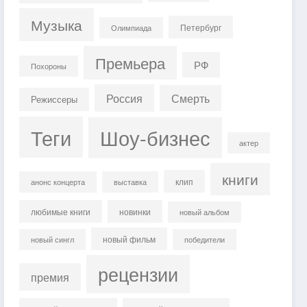
Музыка
Петербург
Олимпиада
Премьера
РФ
Похороны
Россия
Смерть
Режиссеры
Теги
Шоу-бизнес
актер
книги
клип
анонс концерта
выставка
любимые книги
новинки
новый альбом
новый фильм
новый сингл
победители
рецензии
премия