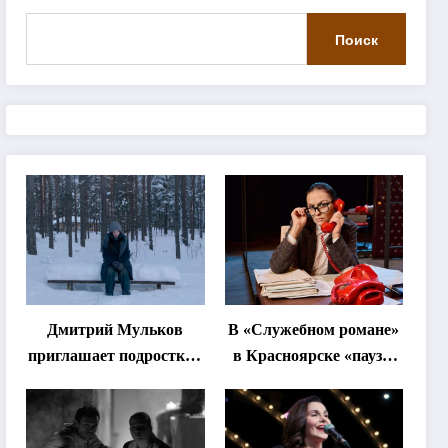
Поиск
Дмитрий Мульков
В «Служебном романе»
приглашает подростков
в Красноярске «паузы
и взрослых на
станут важнее слов»
«спектакль-
солостальгию»