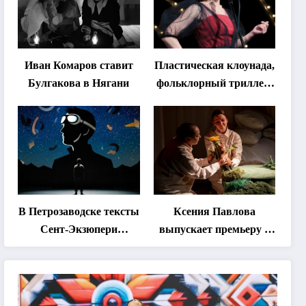
Иван Комаров ставит
Пластическая клоунада,
Булгакова в Нягани
фольклорный триллер,
абхазская классика …
Что покажут на втором
этапе фестиваля
«Монокль»
В Петрозаводске тексты
Ксения Павлова
Сент-Экзюпери
выпускает премьеру о
переведут на язык
дружбе сурка и
современной
одуванчика
хореографии