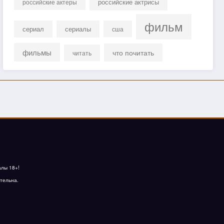
российские актрисы
российские актеры
фильм
сериал
сериалы
сша
фильмы
что почитать
читать
алы 18+!
тельна.