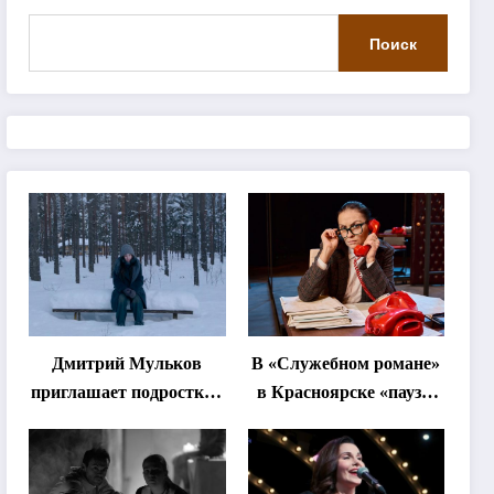
Поиск
Дмитрий Мульков
В «Служебном романе»
приглашает подростков
в Красноярске «паузы
и взрослых на
станут важнее слов»
«спектакль-
солостальгию»