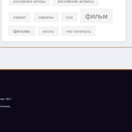
российские актрисы
российские актеры
фильм
сериал
сериалы
сша
фильмы
что почитать
читать
алы 18+!
тельна.