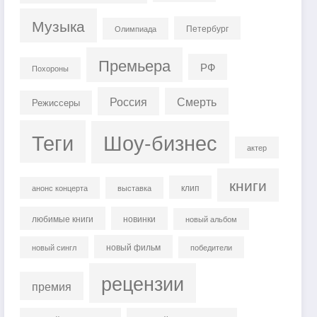
Музыка
Петербург
Олимпиада
Премьера
РФ
Похороны
Россия
Смерть
Режиссеры
Теги
Шоу-бизнес
актер
книги
клип
анонс концерта
выставка
любимые книги
новинки
новый альбом
новый фильм
новый сингл
победители
рецензии
премия