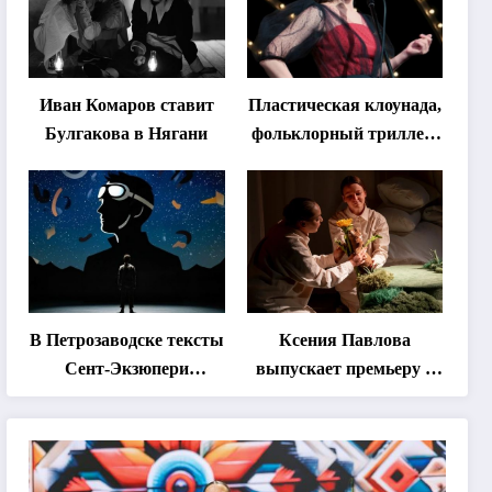
Иван Комаров ставит
Пластическая клоунада,
Булгакова в Нягани
фольклорный триллер,
абхазская классика …
Что покажут на втором
этапе фестиваля
«Монокль»
В Петрозаводске тексты
Ксения Павлова
Сент-Экзюпери
выпускает премьеру о
переведут на язык
дружбе сурка и
современной
одуванчика
хореографии