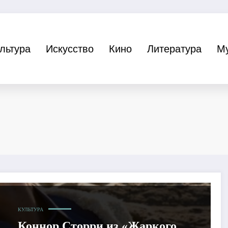
льтура
Искусство
Кино
Литература
М
КУЛЬТУРА
Коннор Сторри из «Жаркого