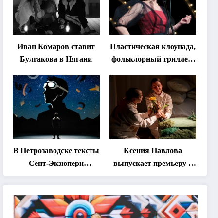
Иван Комаров ставит
Пластическая клоунада,
Булгакова в Нягани
фольклорный триллер,
абхазская классика …
Что покажут на втором
этапе фестиваля
«Монокль»
В Петрозаводске тексты
Ксения Павлова
Сент-Экзюпери
выпускает премьеру о
переведут на язык
дружбе сурка и
современной
одуванчика
хореографии