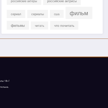
российские актрисы
российские актеры
фильм
сериал
сериалы
сша
фильмы
что почитать
читать
алы 18+!
тельна.