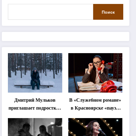
Поиск
Дмитрий Мульков
В «Служебном романе»
приглашает подростков
в Красноярске «паузы
и взрослых на
станут важнее слов»
«спектакль-
солостальгию»