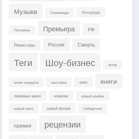
Музыка
Петербург
Олимпиада
Премьера
РФ
Похороны
Россия
Смерть
Режиссеры
Теги
Шоу-бизнес
актер
книги
клип
анонс концерта
выставка
любимые книги
новинки
новый альбом
новый фильм
новый сингл
победители
рецензии
премия