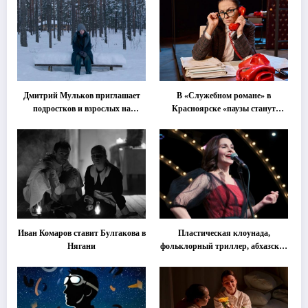
Дмитрий Мульков приглашает
В «Служебном романе» в
подростков и взрослых на
Красноярске «паузы станут
«спектакль-солостальгию»
важнее слов»
Иван Комаров ставит Булгакова в
Пластическая клоунада,
Нягани
фольклорный триллер, абхазская
классика … Что покажут на
втором этапе фестиваля
«Монокль»