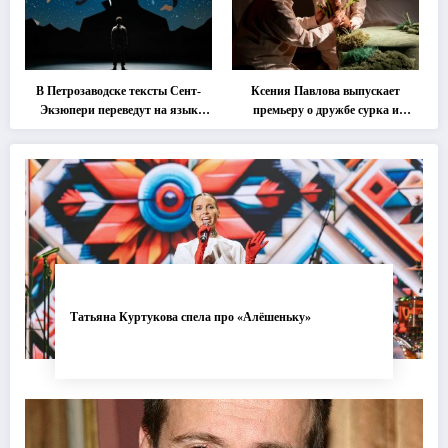
В Петрозаводске тексты Сент-
Ксения Павлова выпускает
Экзюпери переведут на язык
премьеру о дружбе сурка и
современной хореографии
одуванчика
Татьяна Куртукова спела про «Алёшеньку»