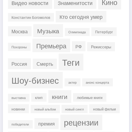
Кино
Знаменитости
Видео новости
Кто сегодня умер
Константин Богомолов
Музыка
Москва
Петербург
Олимпиада
Премьера
РФ
Режиссеры
Похороны
Теги
Россия
Смерть
Шоу-бизнес
актер
анонс концерта
книги
клип
любимые книги
выставка
новинки
новый фильм
новый альбом
новый сингл
рецензии
премия
победители