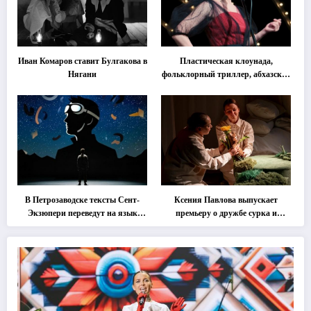
Иван Комаров ставит Булгакова в
Пластическая клоунада,
Нягани
фольклорный триллер, абхазская
классика … Что покажут на
втором этапе фестиваля
«Монокль»
В Петрозаводске тексты Сент-
Ксения Павлова выпускает
Экзюпери переведут на язык
премьеру о дружбе сурка и
современной хореографии
одуванчика