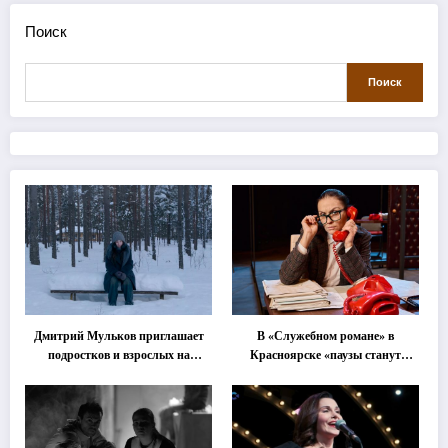
Поиск
Поиск
Дмитрий Мульков приглашает
В «Служебном романе» в
подростков и взрослых на
Красноярске «паузы станут
«спектакль-солостальгию»
важнее слов»