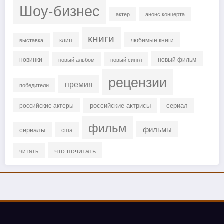
Шоу-бизнес
актер
анонс концерта
книги
клип
любимые книги
выставка
новинки
новый фильм
новый альбом
новый сингл
рецензии
премия
победители
российские актрисы
сериал
российские актеры
фильм
фильмы
сериалы
сша
что почитать
читать