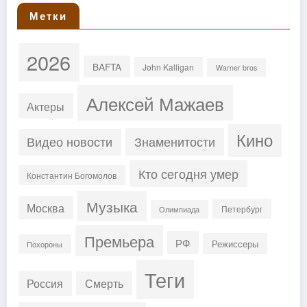
Метки
2026
BAFTA
John Kalligan
Warner bros
Алексей Мажаев
Актеры
Кино
Знаменитости
Видео новости
Кто сегодня умер
Константин Богомолов
Музыка
Москва
Петербург
Олимпиада
Премьера
РФ
Режиссеры
Похороны
Теги
Россия
Смерть