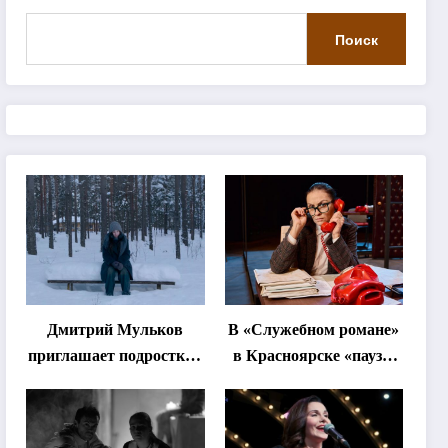
Поиск
Дмитрий Мульков
В «Служебном романе»
приглашает подростков
в Красноярске «паузы
и взрослых на
станут важнее слов»
«спектакль-
солостальгию»