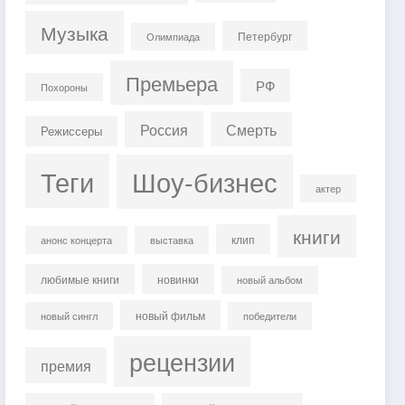
Музыка
Петербург
Олимпиада
Премьера
РФ
Похороны
Россия
Смерть
Режиссеры
Теги
Шоу-бизнес
актер
книги
клип
анонс концерта
выставка
любимые книги
новинки
новый альбом
новый фильм
новый сингл
победители
рецензии
премия