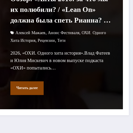
их полюбили? / «Lean On»
должна была спеть Рианна? /
ОХИ №42»
,
,
Алексей Мажаев
Анонс Фестиваля
ОХИ. Одного
,
,
Хита История
Рецензии
Теги
2026, «ОХИ. Одного хита история».Влад Фатеев
и Юлия Мискевич в новом выпуске подкаста
«ОХИ» попытались…
Читать далее