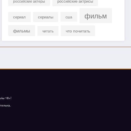
российские актрисы
российские актеры
фильм
сериал
сериалы
сша
фильмы
что почитать
читать
алы 18+!
тельна.