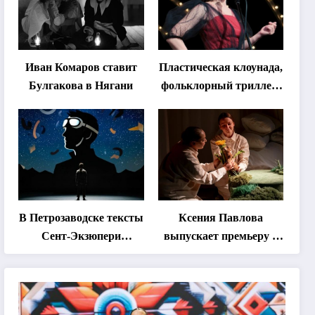
Иван Комаров ставит
Пластическая клоунада,
Булгакова в Нягани
фольклорный триллер,
абхазская классика …
Что покажут на втором
этапе фестиваля
«Монокль»
В Петрозаводске тексты
Ксения Павлова
Сент-Экзюпери
выпускает премьеру о
переведут на язык
дружбе сурка и
современной
одуванчика
хореографии