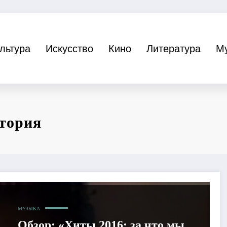
льтура
Искусство
Кино
Литература
М
стория
МУЗЫКА
Обзор: «Хиты 2016: за что мы