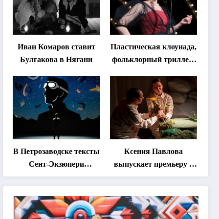
Иван Комаров ставит
Пластическая клоунада,
Булгакова в Нягани
фольклорный триллер,
абхазская классика …
Что покажут на втором
этапе фестиваля
«Монокль»
В Петрозаводске тексты
Ксения Павлова
Сент-Экзюпери
выпускает премьеру о
переведут на язык
дружбе сурка и
современной
одуванчика
хореографии