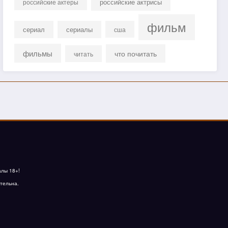
российские актрисы
российские актеры
фильм
сериал
сериалы
сша
фильмы
что почитать
читать
алы 18+!
тельна.