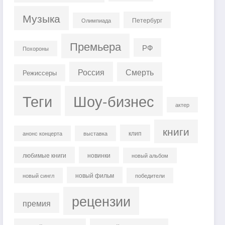
Музыка
Петербург
Олимпиада
Премьера
РФ
Похороны
Россия
Смерть
Режиссеры
Теги
Шоу-бизнес
актер
книги
клип
анонс концерта
выставка
любимые книги
новинки
новый альбом
новый фильм
новый сингл
победители
рецензии
премия