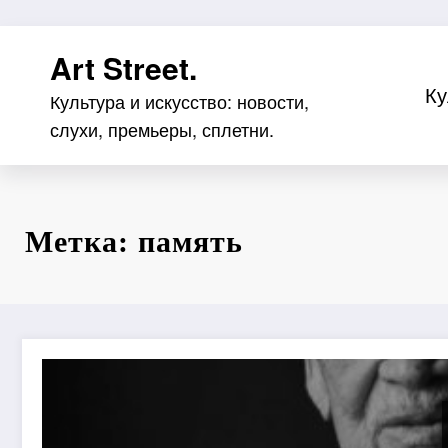
Перейти
Art Street.
к
содержимому
Ку
Культура и искусство: новости,
слухи, премьеры, сплетни.
Метка: память