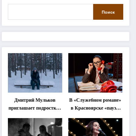
Поиск
Дмитрий Мульков
В «Служебном романе»
приглашает подростков
в Красноярске «паузы
и взрослых на
станут важнее слов»
«спектакль-
солостальгию»