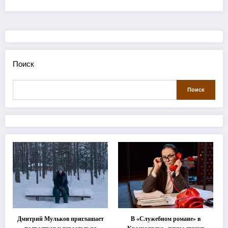
Поиск
Поиск
Дмитрий Мульков приглашает
В «Служебном романе» в