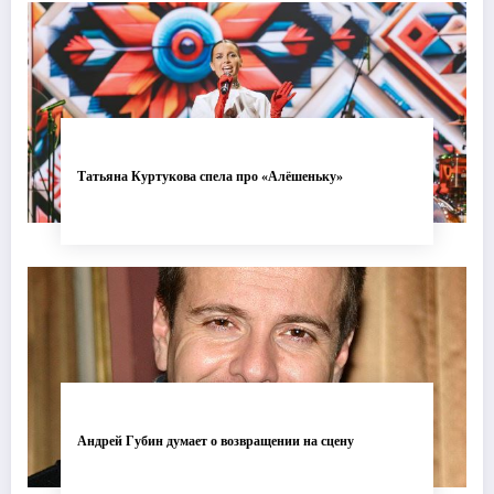
Татьяна Куртукова спела про «Алёшеньку»
Андрей Губин думает о возвращении на сцену