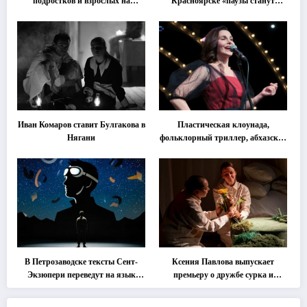
подростков и взрослых на
Красноярске «паузы станут
«спектакль-солостальгию»
важнее слов»
Иван Комаров ставит Булгакова в
Пластическая клоунада,
Нягани
фольклорный триллер, абхазская
классика … Что покажут на
втором этапе фестиваля
«Монокль»
В Петрозаводске тексты Сент-
Ксения Павлова выпускает
Экзюпери переведут на язык
премьеру о дружбе сурка и
современной хореографии
одуванчика