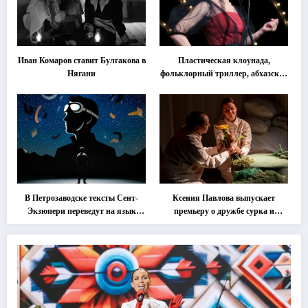
Иван Комаров ставит Булгакова в
Пластическая клоунада,
Нягани
фольклорный триллер, абхазская
классика … Что покажут на
втором этапе фестиваля
«Монокль»
В Петрозаводске тексты Сент-
Ксения Павлова выпускает
Экзюпери переведут на язык
премьеру о дружбе сурка и
современной хореографии
одуванчика