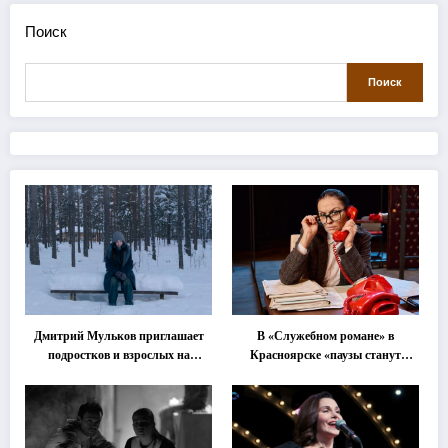
Поиск
Поиск
Дмитрий Мульков приглашает
В «Служебном романе» в
подростков и взрослых на
Красноярске «паузы станут
«спектакль-солостальгию»
важнее слов»