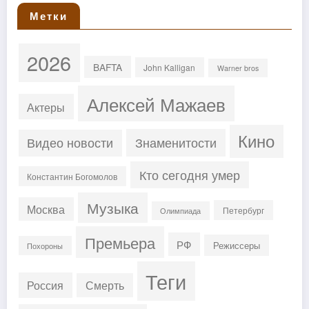
Метки
2026
BAFTA
John Kalligan
Warner bros
Алексей Мажаев
Актеры
Кино
Знаменитости
Видео новости
Кто сегодня умер
Константин Богомолов
Музыка
Москва
Петербург
Олимпиада
Премьера
РФ
Режиссеры
Похороны
Теги
Россия
Смерть