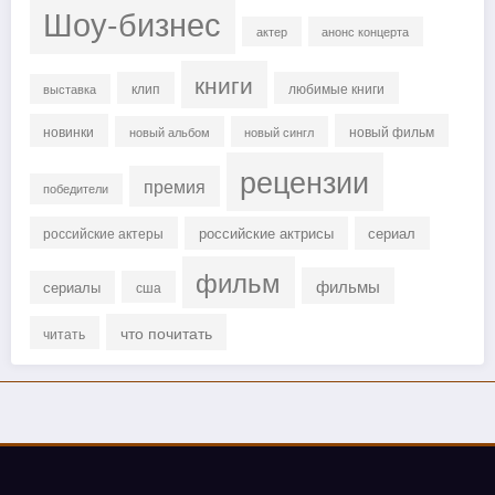
Шоу-бизнес
актер
анонс концерта
книги
клип
любимые книги
выставка
новинки
новый фильм
новый альбом
новый сингл
рецензии
премия
победители
российские актрисы
сериал
российские актеры
фильм
фильмы
сериалы
сша
что почитать
читать