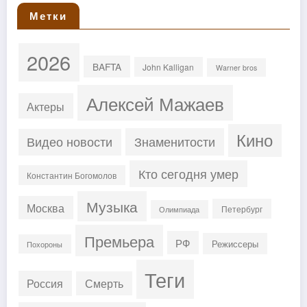
Метки
2026
BAFTA
John Kalligan
Warner bros
Алексей Мажаев
Актеры
Кино
Знаменитости
Видео новости
Кто сегодня умер
Константин Богомолов
Музыка
Москва
Петербург
Олимпиада
Премьера
РФ
Режиссеры
Похороны
Теги
Россия
Смерть