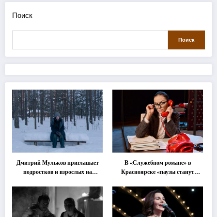
Поиск
Поиск
Дмитрий Мульков приглашает
В «Служебном романе» в
подростков и взрослых на
Красноярске «паузы станут
«спектакль-солостальгию»
важнее слов»