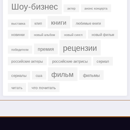
Шоу-бизнес
актер
анонс концерта
книги
клип
любимые книги
выставка
новинки
новый фильм
новый альбом
новый сингл
рецензии
премия
победители
российские актрисы
сериал
российские актеры
фильм
фильмы
сериалы
сша
что почитать
читать