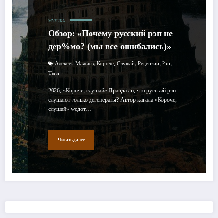
МУЗЫКА
Обзор: «Почему русский рэп не
дер%мо? (мы все ошибались)»
,
,
,
,
Алексей Мажаев
Короче, Слушай
Рецензии
Рэп
Теги
2026, «Короче, слушай».Правда ли, что русский рэп
слушают только дегенераты? Автор канала «Короче,
слушай» Федот…
Читать далее