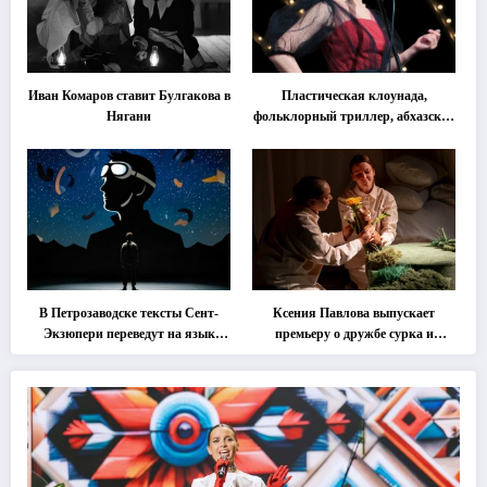
Иван Комаров ставит Булгакова в
Пластическая клоунада,
Нягани
фольклорный триллер, абхазская
классика … Что покажут на
втором этапе фестиваля
«Монокль»
В Петрозаводске тексты Сент-
Ксения Павлова выпускает
Экзюпери переведут на язык
премьеру о дружбе сурка и
современной хореографии
одуванчика