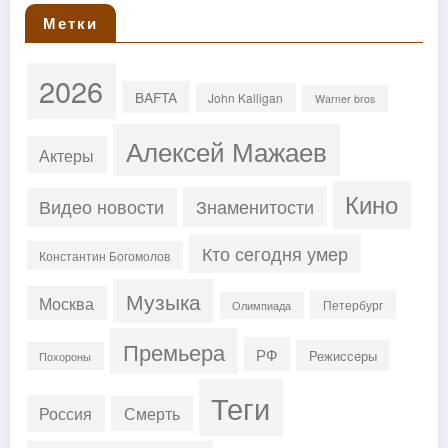
Метки
2026
BAFTA
John Kalligan
Warner bros
Алексей Мажаев
Актеры
Кино
Знаменитости
Видео новости
Кто сегодня умер
Константин Богомолов
Музыка
Москва
Петербург
Олимпиада
Премьера
РФ
Режиссеры
Похороны
Теги
Россия
Смерть