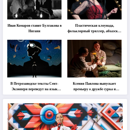
Иван Комаров ставит Булгакова в
Пластическая клоунада,
Нягани
фольклорный триллер, абхазская
классика … Что покажут на
втором этапе фестиваля
«Монокль»
В Петрозаводске тексты Сент-
Ксения Павлова выпускает
Экзюпери переведут на язык
премьеру о дружбе сурка и
современной хореографии
одуванчика