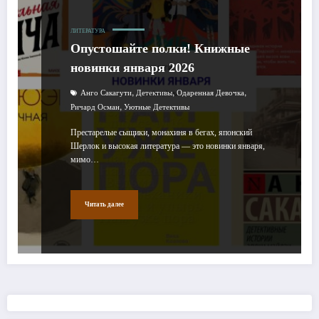
ЛИТЕРАТУРА
Опустошайте полки! Книжные
новинки января 2026
,
,
,
Анго Сакагути
Детективы
Одаренная Девочка
,
Ричард Осман
Уютные Детективы
Престарелые сыщики, монахиня в бегах, японский
Шерлок и высокая литература — это новинки января,
мимо…
Читать далее