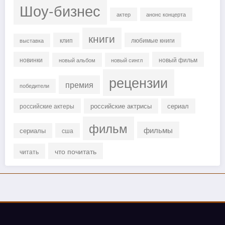
Шоу-бизнес
актер
анонс концерта
книги
клип
любимые книги
выставка
новинки
новый фильм
новый альбом
новый сингл
рецензии
премия
победители
российские актрисы
сериал
российские актеры
фильм
фильмы
сериалы
сша
что почитать
читать