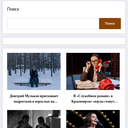
Поиск
Поиск
Дмитрий Мульков приглашает
В «Служебном романе» в
подростков и взрослых на
Красноярске «паузы станут
«спектакль-солостальгию»
важнее слов»