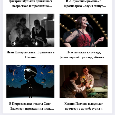
Дмитрий Мульков приглашает
В «Служебном романе» в
подростков и взрослых на
Красноярске «паузы станут
«спектакль-солостальгию»
важнее слов»
Иван Комаров ставит Булгакова в
Пластическая клоунада,
Нягани
фольклорный триллер, абхазская
классика … Что покажут на
втором этапе фестиваля
«Монокль»
В Петрозаводске тексты Сент-
Ксения Павлова выпускает
Экзюпери переведут на язык
премьеру о дружбе сурка и
современной хореографии
одуванчика