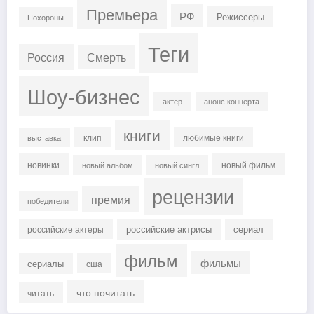
Премьера
РФ
Режиссеры
Похороны
Теги
Россия
Смерть
Шоу-бизнес
актер
анонс концерта
книги
клип
любимые книги
выставка
новинки
новый фильм
новый альбом
новый сингл
рецензии
премия
победители
российские актрисы
сериал
российские актеры
фильм
фильмы
сериалы
сша
что почитать
читать