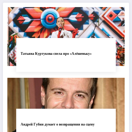
Татьяна Куртукова спела про «Алёшеньку»
Андрей Губин думает о возвращении на сцену