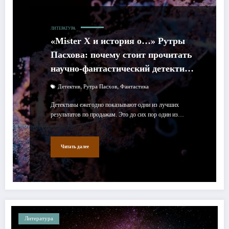
ЛИТЕРАТУРА
«Mister Х и история о…» Рутры
Пасхова: почему стоит прочитать
научно-фантастический детектив
о мире на пороге исчезновения
,
,
Детектив
Рутра Пасхов
Фантастика
Детективы ежегодно показывают одни из лучших
результатов по продажам. Это до сих пор один из…
Читать далее
Литература