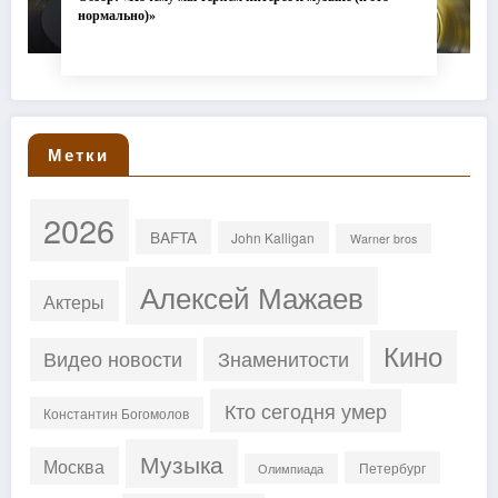
нормально)»
Метки
2026
BAFTA
John Kalligan
Warner bros
Алексей Мажаев
Актеры
Кино
Знаменитости
Видео новости
Кто сегодня умер
Константин Богомолов
Музыка
Москва
Петербург
Олимпиада