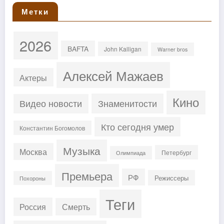
Метки
2026
BAFTA
John Kalligan
Warner bros
Алексей Мажаев
Актеры
Кино
Знаменитости
Видео новости
Кто сегодня умер
Константин Богомолов
Музыка
Москва
Петербург
Олимпиада
Премьера
РФ
Режиссеры
Похороны
Теги
Россия
Смерть