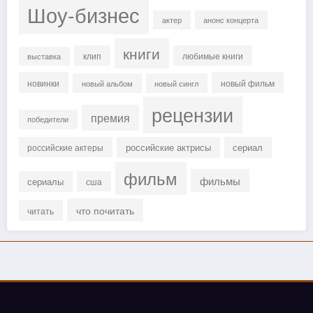
Шоу-бизнес
актер
анонс концерта
книги
клип
любимые книги
выставка
новинки
новый фильм
новый альбом
новый сингл
рецензии
премия
победители
российские актрисы
сериал
российские актеры
фильм
фильмы
сериалы
сша
что почитать
читать