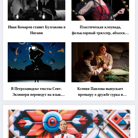
Иван Комаров ставит Булгакова в
Пластическая клоунада,
Нягани
фольклорный триллер, абхазская
классика … Что покажут на
втором этапе фестиваля
«Монокль»
В Петрозаводске тексты Сент-
Ксения Павлова выпускает
Экзюпери переведут на язык
премьеру о дружбе сурка и
современной хореографии
одуванчика