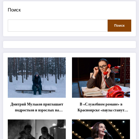
Поиск
Поиск
Дмитрий Мульков приглашает
В «Служебном романе» в
подростков и взрослых на
Красноярске «паузы станут
«спектакль-солостальгию»
важнее слов»