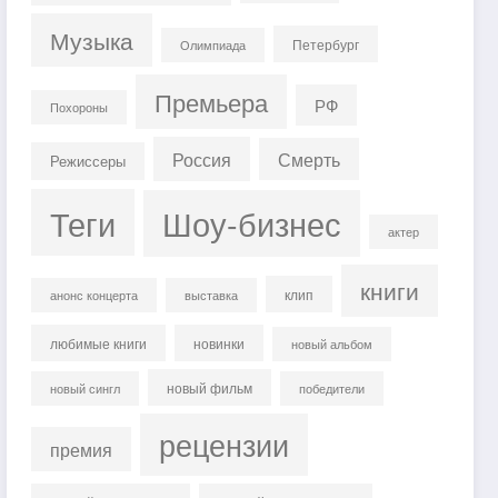
Музыка
Петербург
Олимпиада
Премьера
РФ
Похороны
Россия
Смерть
Режиссеры
Теги
Шоу-бизнес
актер
книги
клип
анонс концерта
выставка
любимые книги
новинки
новый альбом
новый фильм
новый сингл
победители
рецензии
премия