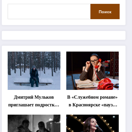
Поиск
Дмитрий Мульков
В «Служебном романе»
приглашает подростков
в Красноярске «паузы
и взрослых на
станут важнее слов»
«спектакль-
солостальгию»