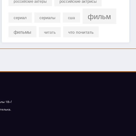
российские актрисы
российские актеры
фильм
сериал
сериалы
сша
фильмы
что почитать
читать
алы 18+!
тельна.