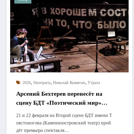
,
,
,
2026
Shortparis
Николай Комягин
Утрата
Арсений Бехтерев перенесёт на
сцену БДТ «Поэтический мир»
Монастырского
21 и 22 февраля на Второй сцене БДТ имени Т
овстоногова (Каменноостровский театр) прой
дёт премьера спектакля…