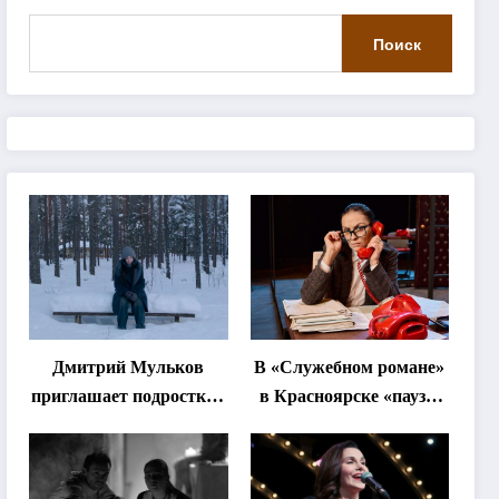
Поиск
Дмитрий Мульков
В «Служебном романе»
приглашает подростков
в Красноярске «паузы
и взрослых на
станут важнее слов»
«спектакль-
солостальгию»