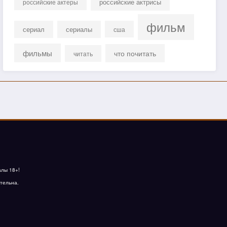
российские актрисы
российские актеры
фильм
сериал
сериалы
сша
фильмы
что почитать
читать
алы 18+!
тельна.