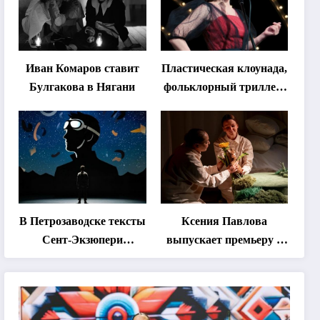
Иван Комаров ставит
Пластическая клоунада,
Булгакова в Нягани
фольклорный триллер,
абхазская классика …
Что покажут на втором
этапе фестиваля
«Монокль»
В Петрозаводске тексты
Ксения Павлова
Сент-Экзюпери
выпускает премьеру о
переведут на язык
дружбе сурка и
современной
одуванчика
хореографии