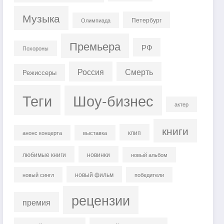
Музыка
Петербург
Олимпиада
Премьера
РФ
Похороны
Россия
Смерть
Режиссеры
Теги
Шоу-бизнес
актер
книги
клип
анонс концерта
выставка
любимые книги
новинки
новый альбом
новый фильм
новый сингл
победители
рецензии
премия