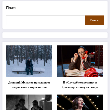
Поиск
Поиск
Дмитрий Мульков приглашает
В «Служебном романе» в
подростков и взрослых на
Красноярске «паузы станут
«спектакль-солостальгию»
важнее слов»