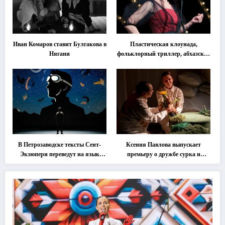
Иван Комаров ставит Булгакова в
Пластическая клоунада,
Нягани
фольклорный триллер, абхазская
классика … Что покажут на
втором этапе фестиваля
«Монокль»
В Петрозаводске тексты Сент-
Ксения Павлова выпускает
Экзюпери переведут на язык
премьеру о дружбе сурка и
современной хореографии
одуванчика