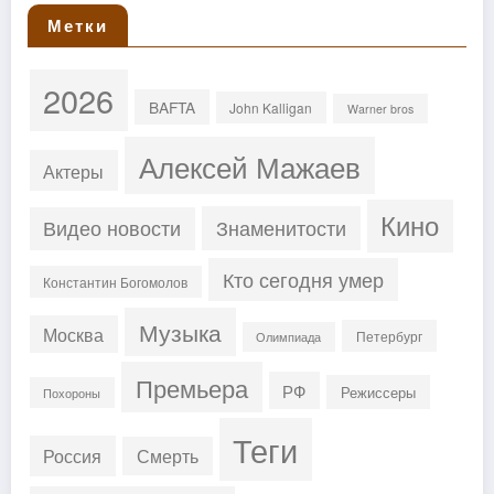
Метки
2026
BAFTA
John Kalligan
Warner bros
Алексей Мажаев
Актеры
Кино
Знаменитости
Видео новости
Кто сегодня умер
Константин Богомолов
Музыка
Москва
Петербург
Олимпиада
Премьера
РФ
Режиссеры
Похороны
Теги
Россия
Смерть