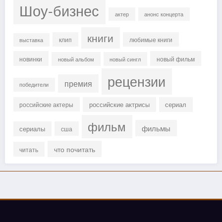
Шоу-бизнес
актер
анонс концерта
книги
клип
любимые книги
выставка
новинки
новый фильм
новый альбом
новый сингл
рецензии
премия
победители
российские актрисы
сериал
российские актеры
фильм
фильмы
сериалы
сша
что почитать
читать