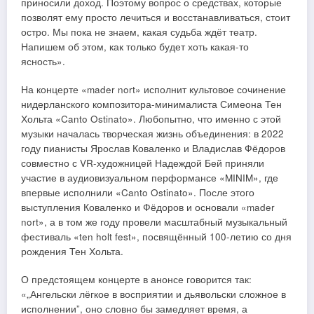
приносили доход. Поэтому вопрос о средствах, которые
позволят ему просто лечиться и восстанавливаться, стоит
остро. Мы пока не знаем, какая судьба ждёт театр.
Напишем об этом, как только будет хоть какая-то
ясность».
На концерте «mader nort» исполнит культовое сочинение
нидерланского композитора-минималиста Симеона Тен
Хольта «Canto Ostinato». Любопытно, что именно с этой
музыки началась творческая жизнь объединения: в 2022
году пианисты Ярослав Коваленко и Владислав Фёдоров
совместно с VR-художницей Надеждой Бей приняли
участие в аудиовизуальном перформансе «MINIM», где
впервые исполнили «Canto Ostinato». После этого
выступления Коваленко и Фёдоров и основали «mader
nort», а в том же году провели масштабный музыкальный
фестиваль «ten holt fest», посвящённый 100-летию со дня
рождения Тен Хольта.
О предстоящем концерте в анонсе говорится так:
«„Ангельски лёгкое в восприятии и дьявольски сложное в
исполнении”, оно словно бы замедляет время, а