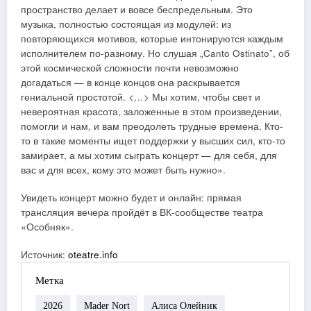
пространство делает и вовсе беспредельным. Это
музыка, полностью состоящая из модулей: из
повторяющихся мотивов, которые интонируются каждым
исполнителем по-разному. Но слушая „Canto Ostinato”, об
этой космической сложности почти невозможно
догадаться — в конце концов она раскрывается
гениальной простотой. <…> Мы хотим, чтобы свет и
невероятная красота, заложенные в этом произведении,
помогли и нам, и вам преодолеть трудные времена. Кто-
то в такие моменты ищет поддержки у высших сил, кто-то
замирает, а мы хотим сыграть концерт — для себя, для
вас и для всех, кому это может быть нужно».
Увидеть концерт можно будет и онлайн: прямая
трансляция вечера пройдёт в ВК-сообществе театра
«Особняк».
Источник:
oteatre.info
Метка
2026
Mader Nort
Алиса Олейник