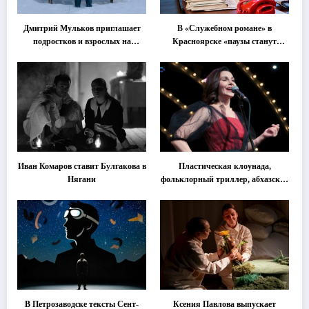
Дмитрий Мульков приглашает
В «Служебном романе» в
подростков и взрослых на
Красноярске «паузы станут
«спектакль-солостальгию»
важнее слов»
Иван Комаров ставит Булгакова в
Пластическая клоунада,
Нягани
фольклорный триллер, абхазская
классика … Что покажут на
втором этапе фестиваля
«Монокль»
В Петрозаводске тексты Сент-
Ксения Павлова выпускает