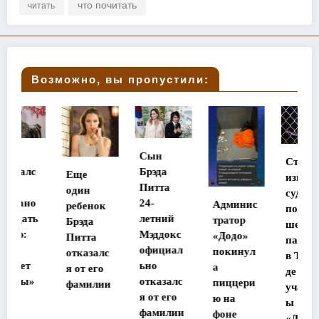
что почитать
читать
Возможно, вы пропустили:
Сын
Стала
Брэда
Еще
известна
Питта
один
судьба
24-
Админис
ребенок
потеряв
летний
тратор
Брэда
шей
Мэддокс
«Додо»
Питта
память
официал
покинул
отказалс
в Таилан
ьно
а
я от его
де
отказалс
пиццери
фамилии
участниц
я от его
ю на
ы
фамилии
фоне
«Дома-2»