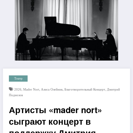
Театр
,
,
,
,
2026
Mader Nort
Алиса Олейник
Благотворительный Концерт
Дмитрий
Поднозов
Артисты «mader nort»
сыграют концерт в
поддержку Дмитрия