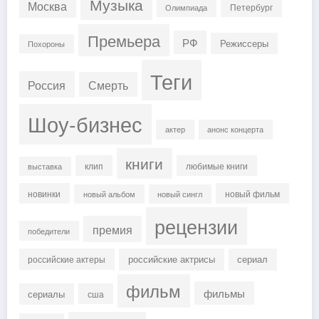
Музыка
Москва
Петербург
Олимпиада
Премьера
РФ
Режиссеры
Похороны
Теги
Россия
Смерть
Шоу-бизнес
актер
анонс концерта
книги
клип
любимые книги
выставка
новинки
новый фильм
новый альбом
новый сингл
рецензии
премия
победители
российские актрисы
сериал
российские актеры
фильм
фильмы
сериалы
сша