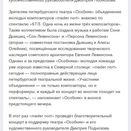
Зрителям петербургского театра «Особняк» объединение
молодых композиторов «mader nort» знакомо по
спектаклю «67/3. Одна ночь из жизни трёх композиторов».
Также коллективом была создана музыка к работам Сони
Дымшиц «Сон Левинсона» и «Персона Левинсона»
(вторая — совместная постановка Дымшиц и Алисы
Олейник), посвящённым исследованию творческого
наследия советского архитектора Евгения Левинсона.
Однако и за пределами «Особняка» молодая команда
уже хорошо известна в Северной столице: «mader nort»
сегодня — полноправные действующие лица
петербургской театральной жизни. «Участники
объединения — не только композиторы, но и
перформеры, и каждый их концерт во многом походит на
спектакль», — напоминает «Особняк» в анонсе
предстоящего вечера.
В этот раз «mader nort» проведёт благотворительный
концерт в поддержку театра «Особняк» и его
художественного руководителя Дмитрия Поднозова.