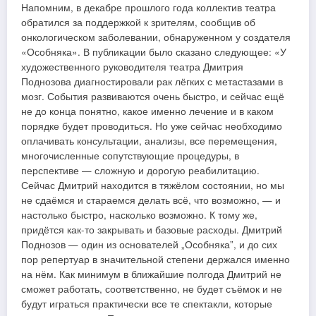
Напомним, в декабре прошлого года коллектив театра
обратился за поддержкой к зрителям, сообщив об
онкологическом заболевании, обнаруженном у создателя
«Особняка». В публикации было сказано следующее: «У
художественного руководителя театра Дмитрия
Поднозова диагностировали рак лёгких с метастазами в
мозг. События развиваются очень быстро, и сейчас ещё
не до конца понятно, какое именно лечение и в каком
порядке будет проводиться. Но уже сейчас необходимо
оплачивать консультации, анализы, все перемещения,
многочисленные сопутствующие процедуры, в
перспективе — сложную и дорогую реабилитацию.
Сейчас Дмитрий находится в тяжёлом состоянии, но мы
не сдаёмся и стараемся делать всё, что возможно, — и
настолько быстро, насколько возможно. К тому же,
придётся как-то закрывать и базовые расходы. Дмитрий
Поднозов — один из основателей „Особняка”, и до сих
пор репертуар в значительной степени держался именно
на нём. Как минимум в ближайшие полгода Дмитрий не
сможет работать, соответственно, не будет съёмок и не
будут играться практически все те спектакли, которые