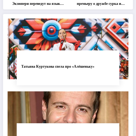
Экзюпери переведут на язык
премьеру о дружбе сурка и
современной хореографии
одуванчика
Татьяна Куртукова спела про «Алёшеньку»