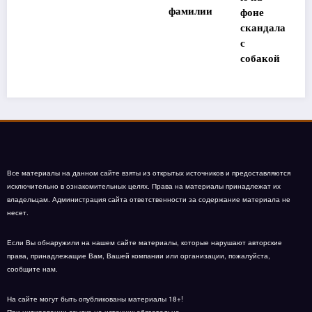
ы
фамилии
фоне
«Дома-2»
скандала
с
собакой
Все материалы на данном сайте взяты из открытых источников и предоставляются
исключительно в ознакомительных целях. Права на материалы принадлежат их
владельцам. Администрация сайта ответственности за содержание материала не
несет.
Если Вы обнаружили на нашем сайте материалы, которые нарушают авторские
права, принадлежащие Вам, Вашей компании или организации, пожалуйста,
сообщите нам.
На сайте могут быть опубликованы материалы 18+!