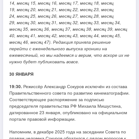
14
,
месяц 15
,
месяц 16
,
месяц 17
,
месяц 18
,
месяц
19
,
месяц 20,
месяц 21, месяц 22, месяц 23, месяц
24, месяц 25, месяц 26, месяц 27, месяц 28, месяц
29, месяц 30, месяц 31, месяц 32, месяц 33, месяц 34,
месяц 35, месяц 36, месяц 37, месяц 38, месяц 39, месяц
40, месяц 41, месяц 42, месяц 43, месяц 44, месяц 45,
месяц 46, месяц 47). Редакция приняла решение
перейти с еженедельного выпуска хроники на
ежемесячный, но мы надеемся и верим, что вскоре их не
нужно будет публиковать вовсе.
30 ЯНВАРЯ
19:30.
Режиссёр Александр Сокуров исключён из состава
Правительственного совета по развитию кинематографии.
Соответствующее распоряжение за подписью
председателя правительства РФ Михаила Мишустина,
датированное 23 января, опубликовано на официальном
портале правовой информации.
Напомним, в декабре 2025 года на заседании Совета по
правам человека Сокуров обратился с рядом вопросов к