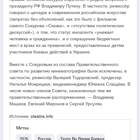
президенту РФ Владимиру Путину. В частности, режиссёр
говорил о цензуре в современном российском искусстве
(запретах без объяснений, как это было с фильмом
самого Сокурова «Сказка», и «отсутствии политических
дискуссий»), о том, что статус иноагента «унижает
человека и гражданина», и о сокращении бюджетных
мест в вузах из-за привилегий, предоставленных детям
участников боевых действий в Украине.
Вместе с Сокуровым из состава Правительственного
совета по развитию кинематографии были исключены, в
частности, режиссёр Валерий Тодоровский, продюсер
Наталья Мокрицкая, медиаменеджер Юлиана Слащёва. В
числе новых членов Совета, назначенных тем же
правительственным распоряжением, — Владимир
Машков, Евгений Миронов и Сергей Урсуляк.
Источник:
oteatre.info
Метка
2026
Россия
Театр Во Время Боевых