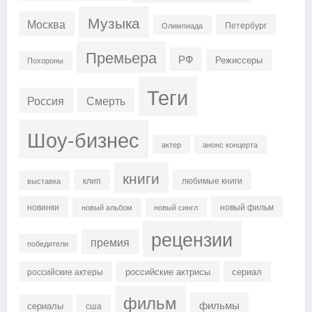
Музыка
Москва
Петербург
Олимпиада
Премьера
РФ
Режиссеры
Похороны
Теги
Россия
Смерть
Шоу-бизнес
актер
анонс концерта
книги
клип
любимые книги
выставка
новинки
новый фильм
новый альбом
новый сингл
рецензии
премия
победители
российские актрисы
сериал
российские актеры
фильм
фильмы
сериалы
сша