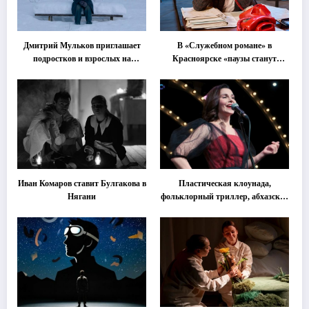
Дмитрий Мульков приглашает
В «Служебном романе» в
подростков и взрослых на
Красноярске «паузы станут
«спектакль-солостальгию»
важнее слов»
Иван Комаров ставит Булгакова в
Пластическая клоунада,
Нягани
фольклорный триллер, абхазская
классика … Что покажут на
втором этапе фестиваля
«Монокль»