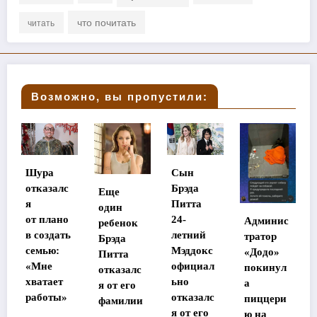
что почитать
читать
Возможно, вы пропустили:
Сын
Стала
лс
Брэда
Еще
известна
Питта
один
судьба
но
24-
Админис
ребенок
потеряв
ть
летний
тратор
Брэда
шей
Мэддокс
«Додо»
Питта
память
официал
покинул
отказалс
в Таилан
т
ьно
а
я от его
де
»
отказалс
пиццери
фамилии
участниц
я от его
ю на