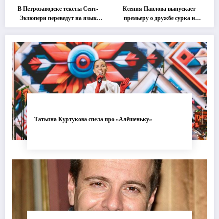
В Петрозаводске тексты Сент-
Ксения Павлова выпускает
Экзюпери переведут на язык
премьеру о дружбе сурка и
современной хореографии
одуванчика
Татьяна Куртукова спела про «Алёшеньку»