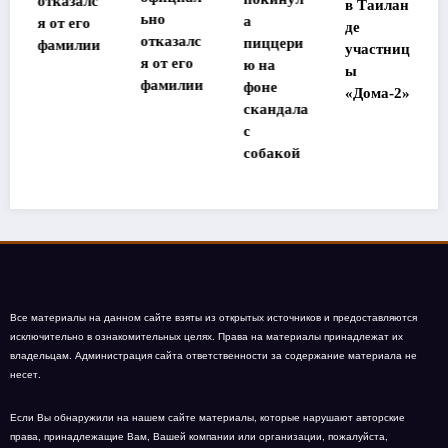
азалс
в Таилан
ьно
а
т с Эшли
 его
де
отказалс
пиццери
Тисдейл
илии
участниц
я от его
ю на
ы
фамилии
фоне
«Дома-2»
скандала
с
собакой
Все материалы на данном сайте взяты из открытых источников и предоставляются
исключительно в ознакомительных целях. Права на материалы принадлежат их
владельцам. Администрация сайта ответственности за содержание материала не
несет.
Если Вы обнаружили на нашем сайте материалы, которые нарушают авторские
права, принадлежащие Вам, Вашей компании или организации, пожалуйста,