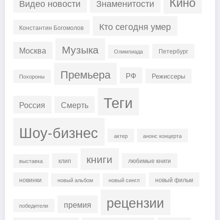
Кино
Знаменитости
Видео новости
Кто сегодня умер
Константин Богомолов
Музыка
Москва
Петербург
Олимпиада
Премьера
РФ
Режиссеры
Похороны
Теги
Россия
Смерть
Шоу-бизнес
актер
анонс концерта
книги
клип
любимые книги
выставка
новинки
новый фильм
новый альбом
новый сингл
рецензии
премия
победители