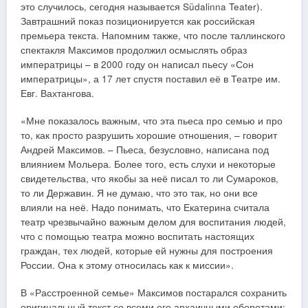
это случилось, сегодня называется Südalinna Teater).
Завтрашний показ позиционируется как российская
премьера текста. Напомним также, что после таллинского
спектакля Максимов продолжил осмыслять образ
императрицы – в 2000 году он написал пьесу «Сон
императрицы», а 17 лет спустя поставил её в Театре им.
Евг. Вахтангова.
«Мне показалось важным, что эта пьеса про семью и про
то, как просто разрушить хорошие отношения, – говорит
Андрей Максимов. – Пьеса, безусловно, написана под
влиянием Мольера. Более того, есть слухи и некоторые
свидетельства, что якобы за неё писал то ли Сумароков,
то ли Державин. Я не думаю, что это так, но они все
влияли на неё. Надо понимать, что Екатерина считала
театр чрезвычайно важным делом для воспитания людей,
что с помощью театра можно воспитать настоящих
граждан, тех людей, которые ей нужны для построения
России. Она к этому относилась как к миссии».
В «Расстроенной семье» Максимов постарался сохранить
оригинальный текст со всеми его архаичными оборотами;