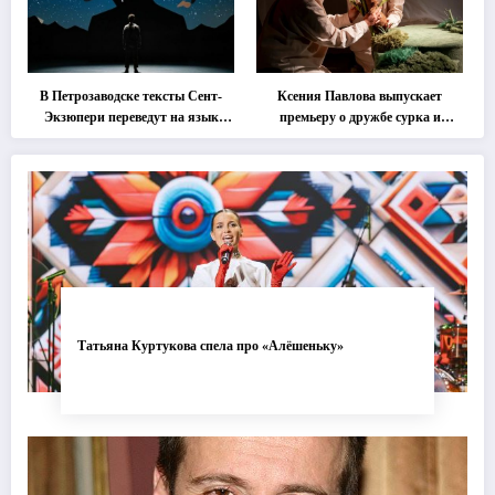
В Петрозаводске тексты Сент-
Ксения Павлова выпускает
Экзюпери переведут на язык
премьеру о дружбе сурка и
современной хореографии
одуванчика
Татьяна Куртукова спела про «Алёшеньку»