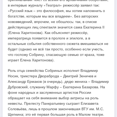
в интервью журналу «Театрал» режиссёр заявил так:
«Русский язык – это философия, мы хотим напомнить о
богатстве, которым мы все владеем». Без авторских
нововведений, впрочем, не обошлось: так, в списке
действующих лиц спектакля значится сама Екатерина II
(Елена Харитонова). Как объясняет режиссёр,
императрица появится в прологе и эпилоге, а в
остальные события собственного сюжета вмешиваться не
будет (однако не всё так просто, особенно если учесть,
что госпожу Собрину, спасающую семью от краха, тоже
играет Елена Харитонова).
Роль отца семейства Собриных исполнит Владимир
Носик, трикстера Двораброда – Дмитрий Зеничев и
Александр Ермаков (в очередь), дядю жениха – Владимир
Дубровский, служанку Марфу – Екатерина Базарова. На
фоне народных и заслуженных артистов России
обращает на себя внимание выбор актрисы на роль
невесты. Прелесту Панкратьевну сыграет Елизавета
Соловьёва, лишь в прошлом закончившая ВТУ им. М.С.
Щепкина; это её первая большая роль в Малом театре.