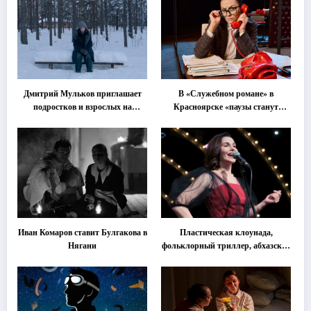
Дмитрий Мульков приглашает
В «Служебном романе» в
подростков и взрослых на
Красноярске «паузы станут
«спектакль-солостальгию»
важнее слов»
Иван Комаров ставит Булгакова в
Пластическая клоунада,
Нягани
фольклорный триллер, абхазская
классика … Что покажут на
втором этапе фестиваля
«Монокль»