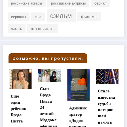
российские актрисы
сериал
российские актеры
фильм
фильмы
сериалы
сша
что почитать
читать
Возможно, вы пропустили:
Сын
Стала
Брэда
Хилари
е
известна
Питта
Дафф
н
судьба
24-
Админис
прокомм
енок
потеряв
летний
тратор
ентирова
да
шей
Мэддокс
«Додо»
ла
та
память
официал
покинул
конфлик