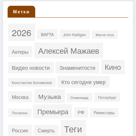
Метки
2026
BAFTA
John Kalligan
Warner bros
Алексей Мажаев
Актеры
Кино
Знаменитости
Видео новости
Кто сегодня умер
Константин Богомолов
Музыка
Москва
Петербург
Олимпиада
Премьера
РФ
Режиссеры
Похороны
Теги
Россия
Смерть