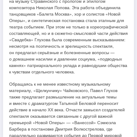
на музыку Стравинского с прологом и эпилогом
композитора Николая Попова. Эта работа объединила
танцовщиков «Балета Москва», хор и солистов «Новой
Оперы», и синтетическая постановка стала этапным для
театра событием. При этом не только в хореографической
составляющей, но и в сюжетно-смысловой части действия
«Свадебка» Глухова была современным высказыванием:
несмотря на поэтичность и зрелищность спектакля,
он предлагал серьёзные и болезненные вопросы —
о домашнем насилии и давлении социума, «подводных
камнях» патриархального уклада и равнодушии общества
к чувствам отдельного человека.
Обращаясь к не менее известному музыкальному
материалу, «Щелкунчику» Чайковского, Павел Глухов
также предлагает размышление на актуальные темы
и вместе с драматургом Татьяной Беловой переносит
действие в начало ХХ века. Отчасти замысел создателей
спектакля оказывается связанным с другой важной
премьерой «Новой Оперы» — «Ванессой» Сэмюэла
Барбера в постановке Дмитрия Волкострелова, где
параллельно развиваются события до Первой мировой