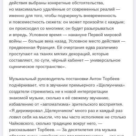
действия выбраны конкретные обстоятельства,
но максимально удалённые от современных реалий —
именно для того, чтобы подчеркнуть вневременность
и повсеместность сюжета: он может произойти с каждым;
он происходил со многими; он будет разыгрываться
и впредь. Условное время — накануне Первой мировой
войны — больше века назад. Условное место действия —
предвоенная Франция. Её очертания едва различимо
проступают на тканях мягких декораций, которые
составляют, по сути, чёрный кабинет — универсальное
сценическое пространство».
Музыкальный руководитель постановки Антон Торбеев
подчёркивает, что в звучании премьерного «Щелкунчика»
создатели стремились не к новой интерпретации
знакомой музыки, сколько к её свежему звучанию,
избавлению от «автоматизма» зрительского восприятия.
«Я дирижировал „Щелкунчиком“ много раз и каждый раз
ловил себя на мысли, что мы часто исполняем не столько
Чайковского, сколько традицию вокруг него, —
рассказывает Торбеев. — За десятилетия эта музыка
обросла очень устойчивыми представлениями — как она