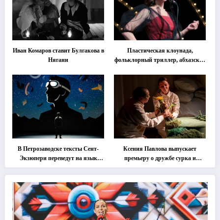
Иван Комаров ставит Булгакова в
Пластическая клоунада,
Нягани
фольклорный триллер, абхазская
классика … Что покажут на
втором этапе фестиваля
«Монокль»
В Петрозаводске тексты Сент-
Ксения Павлова выпускает
Экзюпери переведут на язык
премьеру о дружбе сурка и
современной хореографии
одуванчика