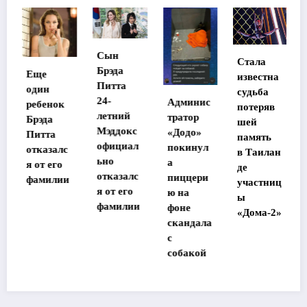
Сын
Стала
Брэда
Еще
известна
Питта
один
судьба
24-
Админис
ребенок
потеряв
летний
тратор
Брэда
шей
Мэддокс
«Додо»
Питта
память
официал
покинул
отказалс
в Таилан
ьно
а
я от его
де
отказалс
пиццери
фамилии
участниц
я от его
ю на
ы
фамилии
фоне
«Дома-2»
скандала
с
собакой