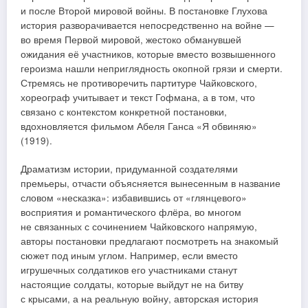
и после Второй мировой войны. В постановке Глухова
история разворачивается непосредственно на войне —
во время Первой мировой, жестоко обманувшей
ожидания её участников, которые вместо возвышенного
героизма нашли неприглядность окопной грязи и смерти.
Стремясь не противоречить партитуре Чайковского,
хореограф учитывает и текст Гофмана, а в том, что
связано с контекстом конкретной постановки,
вдохновляется фильмом Абеля Ганса «Я обвиняю»
(1919).
Драматизм истории, придуманной создателями
премьеры, отчасти объясняется вынесенным в название
словом «несказка»: избавившись от «глянцевого»
восприятия и романтического флёра, во многом
не связанных с сочинением Чайковского напрямую,
авторы постановки предлагают посмотреть на знакомый
сюжет под иным углом. Например, если вместо
игрушечных солдатиков его участниками станут
настоящие солдаты, которые выйдут не на битву
с крысами, а на реальную войну, авторская история