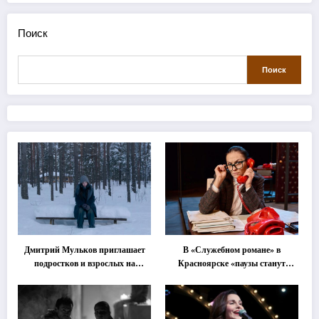
Поиск
Поиск
Дмитрий Мульков приглашает
В «Служебном романе» в
подростков и взрослых на
Красноярске «паузы станут
«спектакль-солостальгию»
важнее слов»