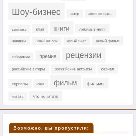
Шоу-бизнес
актер
анонс концерта
книги
клип
любимые книги
выставка
новинки
новый фильм
новый альбом
новый сингл
рецензии
премия
победители
российские актрисы
сериал
российские актеры
фильм
фильмы
сериалы
сша
что почитать
читать
Возможно, вы пропустили: