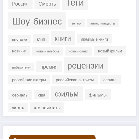
Теги
Россия
Смерть
Шоу-бизнес
актер
анонс концерта
книги
клип
любимые книги
выставка
новинки
новый фильм
новый альбом
новый сингл
рецензии
премия
победители
российские актрисы
сериал
российские актеры
фильм
фильмы
сериалы
сша
что почитать
читать