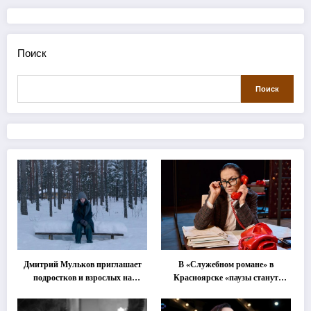
Поиск
Поиск
Дмитрий Мульков приглашает
В «Служебном романе» в
подростков и взрослых на
Красноярске «паузы станут
«спектакль-солостальгию»
важнее слов»