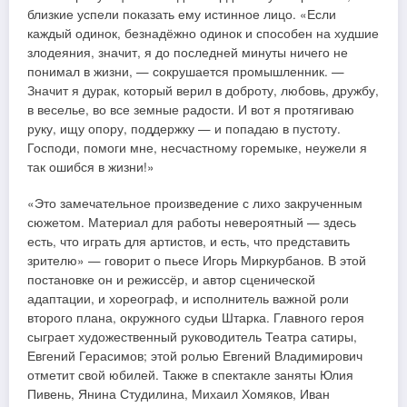
близкие успели показать ему истинное лицо. «Если
каждый одинок, безнадёжно одинок и способен на худшие
злодеяния, значит, я до последней минуты ничего не
понимал в жизни, — сокрушается промышленник. —
Значит я дурак, который верил в доброту, любовь, дружбу,
в веселье, во все земные радости. И вот я протягиваю
руку, ищу опору, поддержку — и попадаю в пустоту.
Господи, помоги мне, несчастному горемыке, неужели я
так ошибся в жизни!»
«Это замечательное произведение с лихо закрученным
сюжетом. Материал для работы невероятный — здесь
есть, что играть для артистов, и есть, что представить
зрителю» — говорит о пьесе Игорь Миркурбанов. В этой
постановке он и режиссёр, и автор сценической
адаптации, и хореограф, и исполнитель важной роли
второго плана, окружного судьи Штарка. Главного героя
сыграет художественный руководитель Театра сатиры,
Евгений Герасимов; этой ролью Евгений Владимирович
отметит свой юбилей. Также в спектакле заняты Юлия
Пивень, Янина Студилина, Михаил Хомяков, Иван