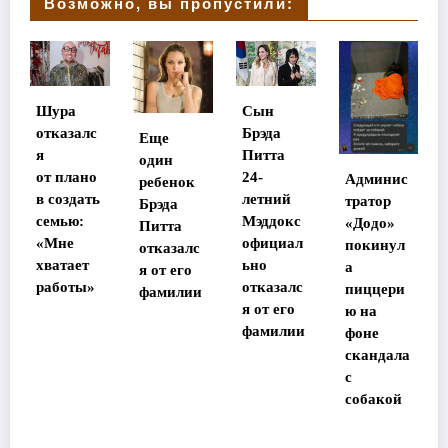
Возможно, вы пропустили:
Сын
Стала
алс
Брэда
Еще
известна
Питта
один
судьба
ано
24-
Админис
ребенок
потеряв
ать
летний
тратор
Брэда
шей
:
Мэддокс
«Додо»
Питта
память
официал
покинул
отказалс
в Таилан
ет
ьно
а
я от его
де
ы»
отказалс
пиццери
фамилии
участниц
я от его
ю на
ы
фамилии
фоне
«Дома-2»
скандала
с
собакой