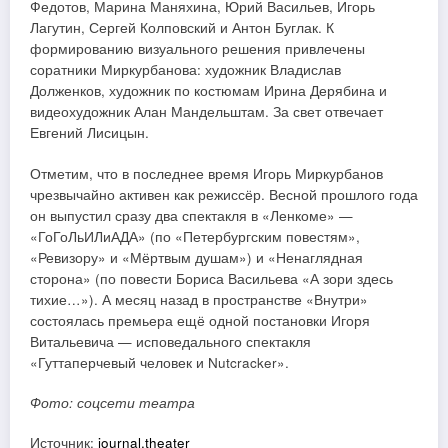
Федотов, Марина Маняхина, Юрий Васильев, Игорь
Лагутин, Сергей Колповский и Антон Буглак. К
формированию визуального решения привлечены
соратники Миркурбанова: художник Владислав
Долженков, художник по костюмам Ирина Дерябина и
видеохудожник Алан Мандельштам. За свет отвечает
Евгений Лисицын.
Отметим, что в последнее время Игорь Миркурбанов
чрезвычайно активен как режиссёр. Весной прошлого года
он выпустил сразу два спектакля в «Ленкоме» —
«ГоГоЛьИЛиАДА» (по «Петербургским повестям»,
«Ревизору» и «Мёртвым душам») и «Ненаглядная
сторона» (по повести Бориса Васильева «А зори здесь
тихие…»). А месяц назад в пространстве «Внутри»
состоялась премьера ещё одной постановки Игоря
Витальевича — исповедального спектакля
«Гуттаперчевый человек и Nutcracker».
Фото: соцсети театра
Источник:
journal.theater