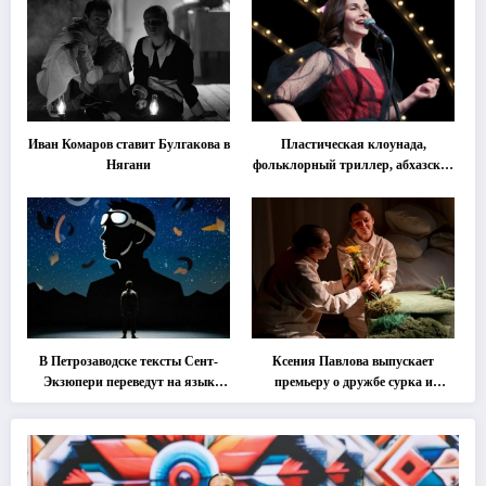
Иван Комаров ставит Булгакова в
Пластическая клоунада,
Нягани
фольклорный триллер, абхазская
классика … Что покажут на
втором этапе фестиваля
«Монокль»
В Петрозаводске тексты Сент-
Ксения Павлова выпускает
Экзюпери переведут на язык
премьеру о дружбе сурка и
современной хореографии
одуванчика