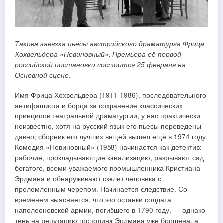
Такова завязка пьесы австрийского драматурга Фрица
Хохвельдера «Невиновный». Премьера её первой
российской постановки состоится 25 февраля на
Основной сцене.
Имя Фрица Хохвельдера (1911-1986), последовательного
антифашиста и борца за сохранение классических
принципов театральной драматургии, у нас практически
неизвестно, хотя на русский язык его пьесы переведены
давно; сборник его лучших вещей вышел ещё в 1974 году.
Комедия «Невиновный» (1958) начинается как детектив:
рабочие, прокладывающие канализацию, разрывают сад
богатого, всеми уважаемого промышленника Кристиана
Эрдмана и обнаруживают скелет человека с
проломленным черепом. Начинается следствие. Со
временем выясняется, что это останки солдата
наполеоновской армии, погибшего в 1790 году, — однако
тень на репутацию господина Эрдмана уже брошена, а