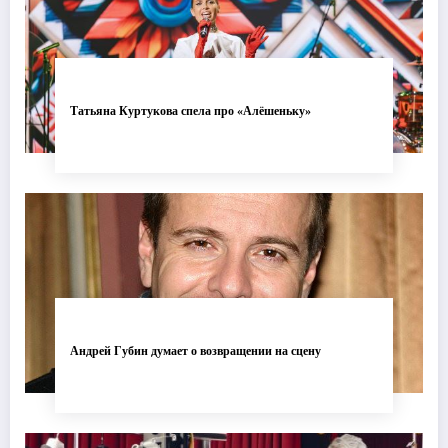
Татьяна Куртукова спела про «Алёшеньку»
Андрей Губин думает о возвращении на сцену