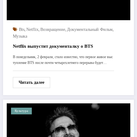
,
,
,
,
Bts
Netflix
Возвращение
Документальный Фильм
Музыка
Netflix выпустит документалку о BTS
В понедельник, 2 февраля, стало известно, что первое живое выс
тупление BTS после почти четырехлетнего перерыва будет…
Читать далее
Культура