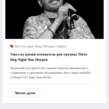
,
,
Кто Сегодня Умер
Музыка
Смерть
Ушел из жизни основатель рок-группы Three
Dog Night Чак Негрон
Творческий путь артиста был омрачен тяжелой зависимостью о
т наркотиков и серьезными заболеваниями. Фото: legion-media/Ro
n Elkman/USA Today Network/Sip…
Читать далее