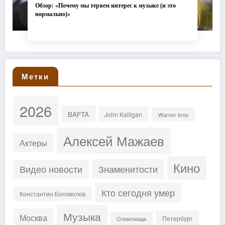
Обзор: «Почему мы теряем интерес к музыке (и это
нормально)»
Метки
2026
BAFTA
John Kalligan
Warner bros
Алексей Мажаев
Актеры
Кино
Знаменитости
Видео новости
Кто сегодня умер
Константин Богомолов
Музыка
Москва
Петербург
Олимпиада