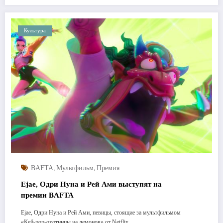
Культура
,
,
BAFTA
Мультфильм
Премия
Ejae, Одри Нуна и Рей Ами выступят на
премии BAFTA
Ejae, Одри Нуна и Рей Ами, певицы, стоящие за мультфильмом
«Кей-поп-охотницы на демонов» от Netflix,…