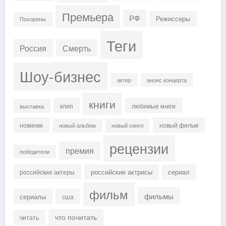
Премьера
РФ
Режиссеры
Похороны
Теги
Россия
Смерть
Шоу-бизнес
актер
анонс концерта
книги
клип
любимые книги
выставка
новинки
новый фильм
новый альбом
новый сингл
рецензии
премия
победители
российские актрисы
сериал
российские актеры
фильм
фильмы
сериалы
сша
что почитать
читать