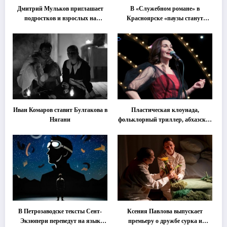
Дмитрий Мульков приглашает
В «Служебном романе» в
подростков и взрослых на
Красноярске «паузы станут
«спектакль-солостальгию»
важнее слов»
Иван Комаров ставит Булгакова в
Пластическая клоунада,
Нягани
фольклорный триллер, абхазская
классика … Что покажут на
втором этапе фестиваля
«Монокль»
В Петрозаводске тексты Сент-
Ксения Павлова выпускает
Экзюпери переведут на язык
премьеру о дружбе сурка и