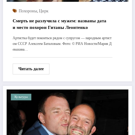
,
Похороны
Цирк
Смерть не разлучила с мужем: названы дата
и место похорон Гитаны Леонтенко
Артистка будет покоиться рядом с супругом — народным артист
ом СССР Алексеем Баталовым. Фото: © РИА Новости/Мария Д
евахина…
Читать далее
Культура