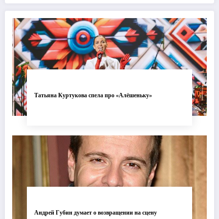
современной хореографии
одуванчика
Татьяна Куртукова спела про «Алёшеньку»
Андрей Губин думает о возвращении на сцену