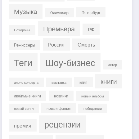
Музыка
Петербург
Олимпиада
Премьера
РФ
Похороны
Россия
Смерть
Режиссеры
Теги
Шоу-бизнес
актер
книги
клип
анонс концерта
выставка
любимые книги
новинки
новый альбом
новый фильм
новый сингл
победители
рецензии
премия