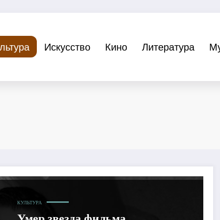
льтура
Искусство
Кино
Литература
М
КУЛЬТУРА
Умер звезда фильма