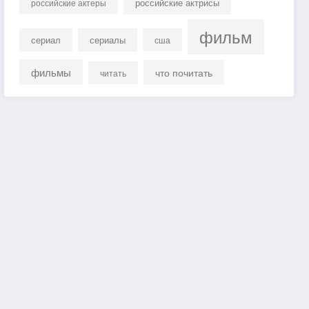
российские актрисы
российские актеры
фильм
сериал
сериалы
сша
фильмы
что почитать
читать