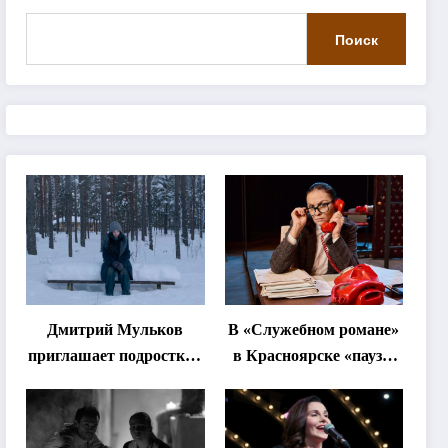
Поиск
Дмитрий Мульков
В «Служебном романе»
приглашает подростков
в Красноярске «паузы
и взрослых на
станут важнее слов»
«спектакль-
солостальгию»