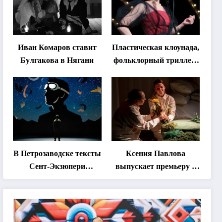
Иван Комаров ставит
Пластическая клоунада,
Булгакова в Нягани
фольклорный триллер,
абхазская классика …
Что покажут на втором
этапе фестиваля
«Монокль»
В Петрозаводске тексты
Ксения Павлова
Сент-Экзюпери
выпускает премьеру о
переведут на язык
дружбе сурка и
современной
одуванчика
хореографии