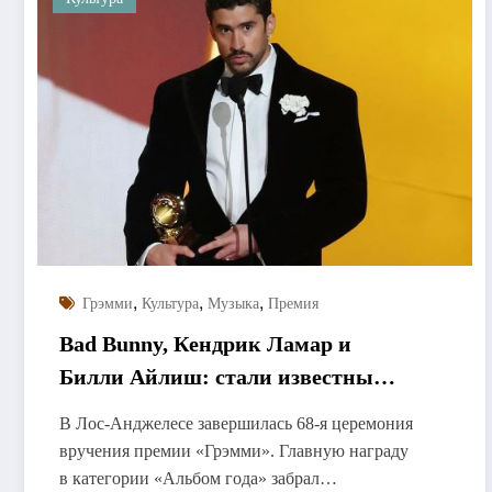
,
,
,
Грэмми
Культура
Музыка
Премия
Bad Bunny, Кендрик Ламар и
Билли Айлиш: стали известны
победители «Грэмми»
В Лос-Анджелесе завершилась 68-я церемония
вручения премии «Грэмми». Главную награду
в категории «Альбом года» забрал…