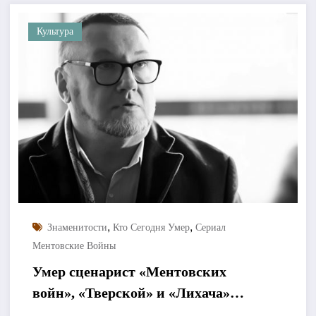
Культура
,
,
Знаменитости
Кто Сегодня Умер
Сериал
Ментовские Войны
Умер сценарист «Ментовских
войн», «Тверской» и «Лихача»
Дмитрий Филиппов