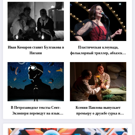
Иван Комаров ставит Булгакова в
Пластическая клоунада,
Нягани
фольклорный триллер, абхазская
классика … Что покажут на
втором этапе фестиваля
«Монокль»
В Петрозаводске тексты Сент-
Ксения Павлова выпускает
Экзюпери переведут на язык
премьеру о дружбе сурка и
современной хореографии
одуванчика