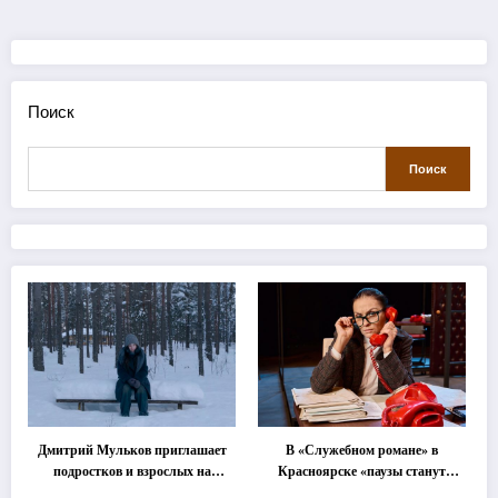
Поиск
Поиск
Дмитрий Мульков приглашает
В «Служебном романе» в
подростков и взрослых на
Красноярске «паузы станут
«спектакль-солостальгию»
важнее слов»