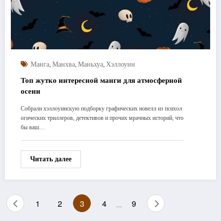
,
,
,
Манга
Манхва
Маньхуа
Хэллоуин
Топ жутко интересной манги для атмосферной
осени
Собрали хэллоуинскую подборку графических новелл из психол
огических триллеров, детективов и прочих мрачных историй, что
бы ваш…
Читать далее
Пагинация
1
2
3
4
9
…
записей