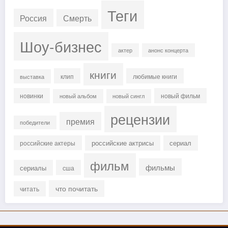
Теги
Россия
Смерть
Шоу-бизнес
актер
анонс концерта
книги
клип
любимые книги
выставка
новинки
новый фильм
новый альбом
новый сингл
рецензии
премия
победители
российские актрисы
сериал
российские актеры
фильм
фильмы
сериалы
сша
что почитать
читать