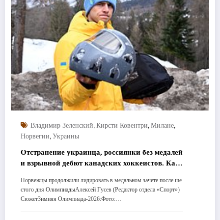
,
,
,
Владимир Зеленский
Кирсти Ковентри
Милане
,
Норвегии
Украины
Отстранение украинца, россиянки без медалей
и взрывной дебют канадских хоккеистов. Как
прошел шестой день Олимпиады
Норвежцы продолжили лидировать в медальном зачете после ше
стого дня ОлимпиадыАлексей Гусев (Редактор отдела «Спорт»)
СюжетЗимняя Олимпиада-2026:Фото:…