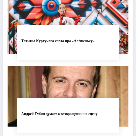
Татьяна Куртукова спела про «Алёшеньку»
Андрей Губин думает о возвращении на сцену