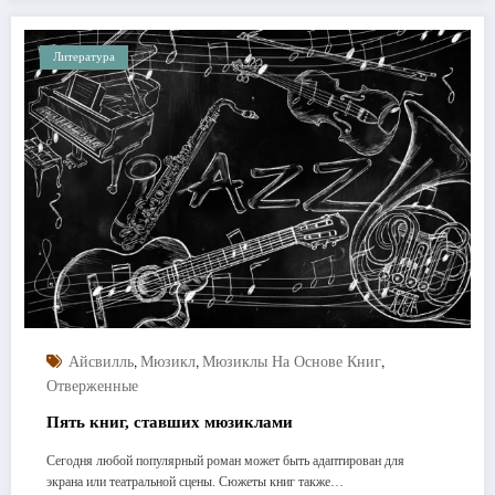
Литература
,
,
,
Айсвилль
Мюзикл
Мюзиклы На Основе Книг
Отверженные
Пять книг, ставших мюзиклами
Сегодня любой популярный роман может быть адаптирован для
экрана или театральной сцены. Сюжеты книг также…