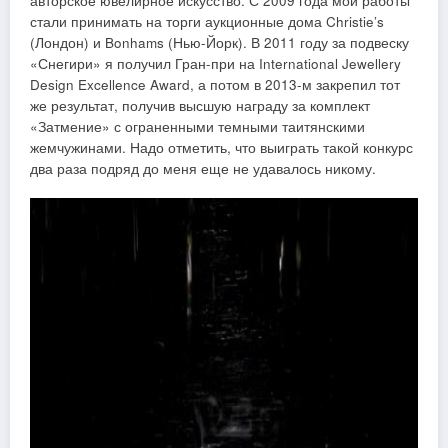
авторское ювелирное искусство. С 2009 года мои работы
стали принимать на торги аукционные дома Christie’s
(Лондон) и Bonhams (Нью-Йорк). В 2011 году за подвеску
«Снегири» я получил Гран-при на International Jewellery
Design Excellence Award, а потом в 2013-м закрепил тот
же результат, получив высшую награду за комплект
«Затмение» с ограненными темными таитянскими
жемчужинами. Надо отметить, что выиграть такой конкурс
два раза подряд до меня еще не удавалось никому.