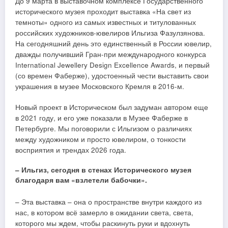
До 9 марта в выставочном комплексе Государственного
исторического музея проходит выставка «На свет из
темноты» одного из самых известных и титулованных
российских художников-ювелиров Ильгиза Фазулзянова.
На сегодняшний день это единственный в России ювелир,
дважды получивший Гран-при международного конкурса
International Jewellery Design Excellence Awards, и первый
(со времен Фаберже), удостоенный чести выставить свои
украшения в музее Московского Кремля в 2016-м.
Новый проект в Историческом был задуман автором еще
в 2021 году, и его уже показали в Музее Фаберже в
Петербурге. Мы поговорили с Ильгизом о различиях
между художником и просто ювелиром, о тонкости
восприятия и трендах 2026 года.
– Ильгиз, сегодня в стенах Исторического музея
благодаря вам «взлетели бабочки».
– Эта выставка – она о пространстве внутри каждого из
нас, в котором всё замерло в ожидании света, света,
которого мы ждем, чтобы раскинуть руки и вдохнуть