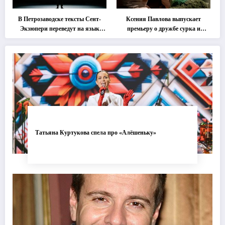
В Петрозаводске тексты Сент-
Ксения Павлова выпускает
Экзюпери переведут на язык
премьеру о дружбе сурка и
современной хореографии
одуванчика
Татьяна Куртукова спела про «Алёшеньку»