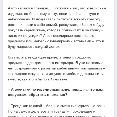
А что касается трендов… Сложилось так, что ювелирные
изделия, по большому счету, носить сейчас некуда и
небезопасно. И люди стали пытаться всю эту красоту
роскоши нести к себе домой, рассуждая: «Зачем я буду
покупать серьги жене, которая положит их в шкатулку и
никто их не увидит? А вот ювелирные настольные
предметы или мебель с ювелирными вставками – это я
буду лицезреть каждый день».
Кстати, эта тенденция привела меня к созданию
предметов для домашнего интерьера. Я уже несколько
лет сотрудничаю с разными мебельными компаниями –
ювелирное искусство и искусство мебели должны жить
вместе, как это и было в 17-м веке.
– А все-таки по ювелирным изделиям… на что нам,
девушкам, обратить внимание?
– Тренд как таковой – больше смешные курьезные вещи.
Но на самом деле все эти тренды – проходящие и
временные. К сожалению, пока мало мастеров, которые