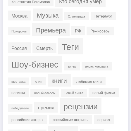
Кто сегодня умер
Константин Богомолов
Музыка
Москва
Петербург
Олимпиада
Премьера
РФ
Режиссеры
Похороны
Теги
Россия
Смерть
Шоу-бизнес
актер
анонс концерта
книги
клип
любимые книги
выставка
новинки
новый фильм
новый альбом
новый сингл
рецензии
премия
победители
российские актрисы
сериал
российские актеры