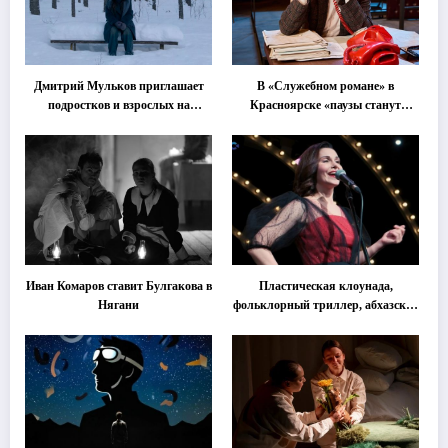
Дмитрий Мульков приглашает
В «Служебном романе» в
подростков и взрослых на
Красноярске «паузы станут
«спектакль-солостальгию»
важнее слов»
Иван Комаров ставит Булгакова в
Пластическая клоунада,
Нягани
фольклорный триллер, абхазская
классика … Что покажут на
втором этапе фестиваля
«Монокль»