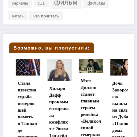
фильм
фильмы
сериалы
сша
что почитать
читать
Возможно, вы пропустили:
Мэтт
Как
тала
Дочь
Диллон
Хилари
сложил
звестна
Заворотн
станет
Дафф
ь судь
удьба
юк
главным
прокомм
бездом
отеряв
вышла
героем
ентирова
й соба
ей
на связь
ремейка
ла
из
амять
из Дубая:
«Великол
конфлик
«Додо
 Таилан
«Около
епной
т с Эшли
е
дома
семерки»
Тисдейл